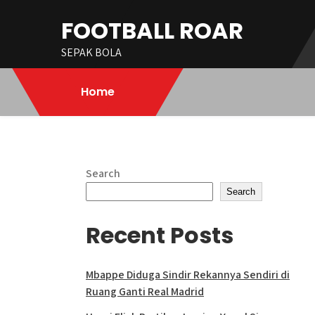
Skip
FOOTBALL ROAR
to
content
SEPAK BOLA
Home
Search
Search
Recent Posts
Mbappe Diduga Sindir Rekannya Sendiri di
Ruang Ganti Real Madrid