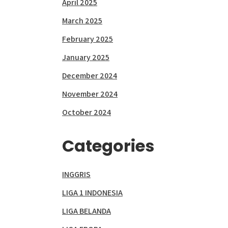
April 2025
March 2025
February 2025
January 2025
December 2024
November 2024
October 2024
Categories
INGGRIS
LIGA 1 INDONESIA
LIGA BELANDA