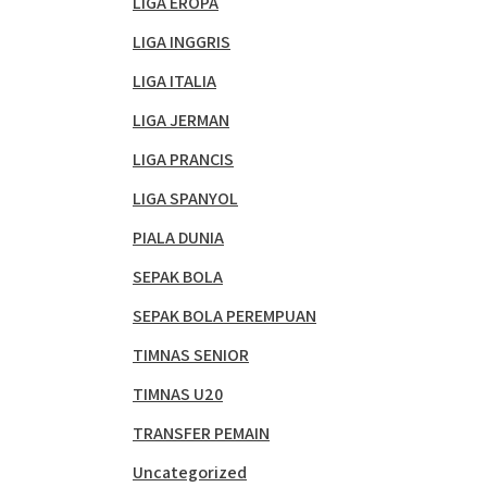
LIGA EROPA
LIGA INGGRIS
LIGA ITALIA
LIGA JERMAN
LIGA PRANCIS
LIGA SPANYOL
PIALA DUNIA
SEPAK BOLA
SEPAK BOLA PEREMPUAN
TIMNAS SENIOR
TIMNAS U20
TRANSFER PEMAIN
Uncategorized