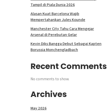
Tampil di Piala Dunia 2026
Alasan Kuat Barcelona Wajib
Mempertahankan Jules Kounde
Manchester City Tahu Cara Mengejar
Arsenal di Perebutan Gelar
Kevin Diks Bangga Debut Sebagai Kapten
Borussia Monchengladbach
Recent Comments
No comments to show.
Archives
May 2026