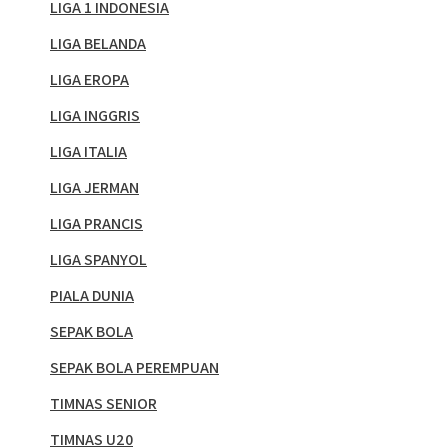
LIGA 1 INDONESIA
LIGA BELANDA
LIGA EROPA
LIGA INGGRIS
LIGA ITALIA
LIGA JERMAN
LIGA PRANCIS
LIGA SPANYOL
PIALA DUNIA
SEPAK BOLA
SEPAK BOLA PEREMPUAN
TIMNAS SENIOR
TIMNAS U20