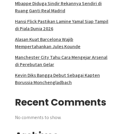
Mbappe Diduga Sindir Rekannya Sendiri di
Ruang Ganti Real Madrid
Hansi Flick Pastikan Lamine Yamal Siap Tampil
di Piala Dunia 2026
Alasan Kuat Barcelona Wajib
Mempertahankan Jules Kounde
Manchester City Tahu Cara Mengejar Arsenal
di Perebutan Gelar
Kevin Diks Bangga Debut Sebagai Kapten
Borussia Monchengladbach
Recent Comments
No comments to show.