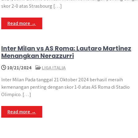
skor 2-0 atas Strasbourg […]
Read more →
Inter Milan vs AS Roma: Lautaro Martinez
Menangkan Nerazzurri
10/21/2024
LIGA ITALIA
Inter Milan Pada tanggal 21 Oktober 2024 berhasil meraih
kemenangan penting dengan skor 1-0 atas AS Roma di Stadio
Olimpico. […]
Read more →