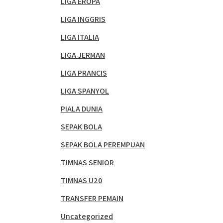
LIGA EROPA
LIGA INGGRIS
LIGA ITALIA
LIGA JERMAN
LIGA PRANCIS
LIGA SPANYOL
PIALA DUNIA
SEPAK BOLA
SEPAK BOLA PEREMPUAN
TIMNAS SENIOR
TIMNAS U20
TRANSFER PEMAIN
Uncategorized