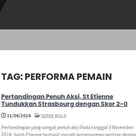
TAG:
PERFORMA PEMAIN
Pertandingan Penuh Aksi, St Etienne
Tundukkan Strasbourg dengan Skor 2-0
11/04/2024
SEPAK BOLA
Pertandingan yang sangat penuh aksi Pada tanggal 3 November
2024, Saint-Étienne berhasil meraih kemenangan penting denga