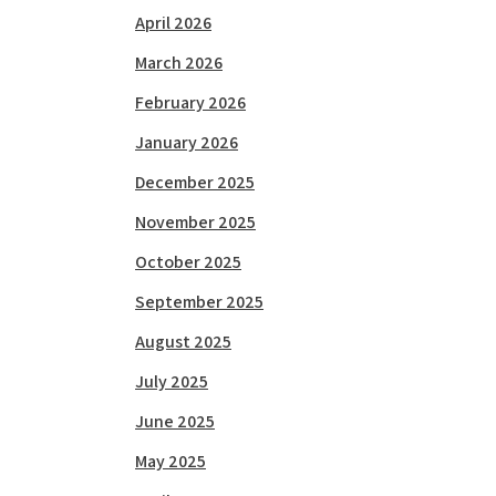
April 2026
March 2026
February 2026
January 2026
December 2025
November 2025
October 2025
September 2025
August 2025
July 2025
June 2025
May 2025