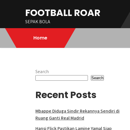
Skip
FOOTBALL ROAR
to
content
SEPAK BOLA
Home
Search
Search
Recent Posts
Mbappe Diduga Sindir Rekannya Sendiri di
Ruang Ganti Real Madrid
Hansi Flick Pastikan Lamine Yamal Siap