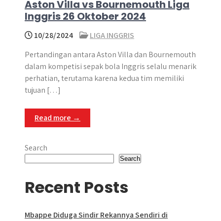
Aston Villa vs Bournemouth Liga
Inggris 26 Oktober 2024
10/28/2024
LIGA INGGRIS
Pertandingan antara Aston Villa dan Bournemouth
dalam kompetisi sepak bola Inggris selalu menarik
perhatian, terutama karena kedua tim memiliki
tujuan […]
Read more →
Search
Search
Recent Posts
Mbappe Diduga Sindir Rekannya Sendiri di