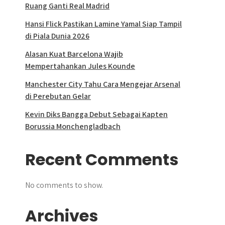
Ruang Ganti Real Madrid
Hansi Flick Pastikan Lamine Yamal Siap Tampil
di Piala Dunia 2026
Alasan Kuat Barcelona Wajib
Mempertahankan Jules Kounde
Manchester City Tahu Cara Mengejar Arsenal
di Perebutan Gelar
Kevin Diks Bangga Debut Sebagai Kapten
Borussia Monchengladbach
Recent Comments
No comments to show.
Archives