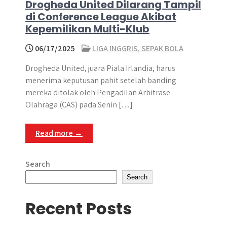
Drogheda United Dilarang Tampil
di Conference League Akibat
Kepemilikan Multi-Klub
06/17/2025
LIGA INGGRIS
,
SEPAK BOLA
Drogheda United, juara Piala Irlandia, harus
menerima keputusan pahit setelah banding
mereka ditolak oleh Pengadilan Arbitrase
Olahraga (CAS) pada Senin […]
Read more →
Search
Search
Recent Posts