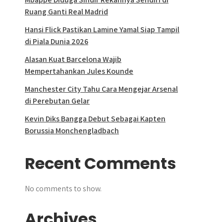
Ruang Ganti Real Madrid
Hansi Flick Pastikan Lamine Yamal Siap Tampil
di Piala Dunia 2026
Alasan Kuat Barcelona Wajib
Mempertahankan Jules Kounde
Manchester City Tahu Cara Mengejar Arsenal
di Perebutan Gelar
Kevin Diks Bangga Debut Sebagai Kapten
Borussia Monchengladbach
Recent Comments
No comments to show.
Archives