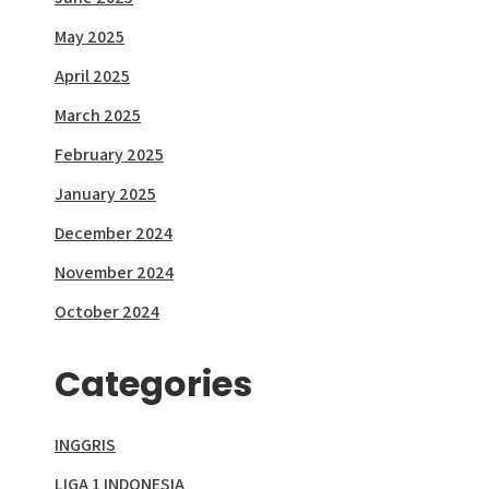
May 2025
April 2025
March 2025
February 2025
January 2025
December 2024
November 2024
October 2024
Categories
INGGRIS
LIGA 1 INDONESIA