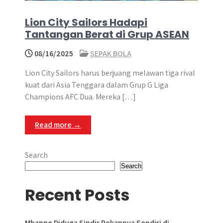
Lion City Sailors Hadapi
Tantangan Berat di Grup ASEAN
08/16/2025
SEPAK BOLA
Lion City Sailors harus berjuang melawan tiga rival
kuat dari Asia Tenggara dalam Grup G Liga
Champions AFC Dua. Mereka […]
Read more →
Search
Search
Recent Posts
Mbappe Diduga Sindir Rekannya Sendiri di