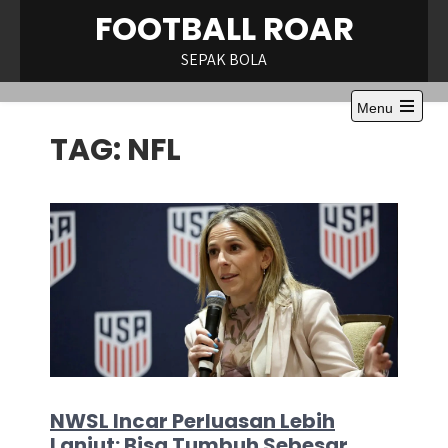
Skip
FOOTBALL ROAR
to
content
SEPAK BOLA
Menu
Open
TAG:
NFL
the
main
menu
NWSL Incar Perluasan Lebih
Lanjut: Bisa Tumbuh Sebesar