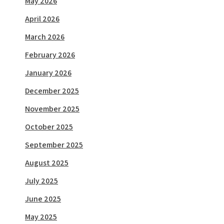
May 2026
April 2026
March 2026
February 2026
January 2026
December 2025
November 2025
October 2025
September 2025
August 2025
July 2025
June 2025
May 2025