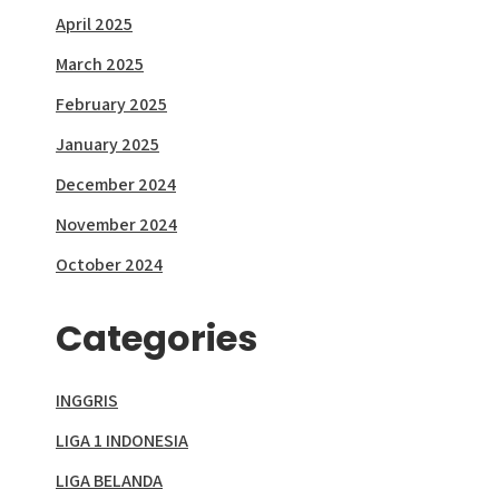
April 2025
March 2025
February 2025
January 2025
December 2024
November 2024
October 2024
Categories
INGGRIS
LIGA 1 INDONESIA
LIGA BELANDA