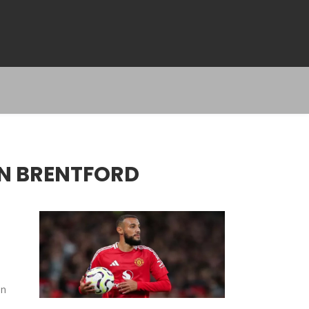
N BRENTFORD
an