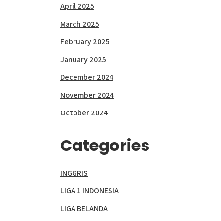
April 2025
March 2025
February 2025
January 2025
December 2024
November 2024
October 2024
Categories
INGGRIS
LIGA 1 INDONESIA
LIGA BELANDA