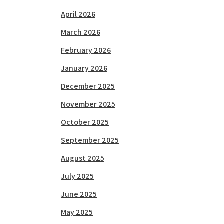
April 2026
March 2026
February 2026
January 2026
December 2025
November 2025
October 2025
September 2025
August 2025
July 2025
June 2025
May 2025