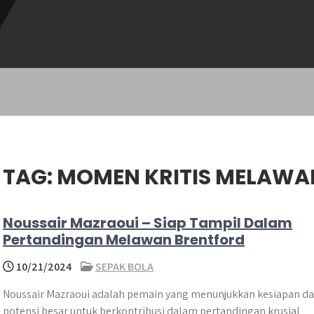
TAG:
MOMEN KRITIS MELAWA
Noussair Mazraoui – Siap Tampil Dalam
Pertandingan Melawan Brentford
10/21/2024
SEPAK BOLA
Noussair Mazraoui adalah pemain yang menunjukkan kesiapan d
potensi besar untuk berkontribusi dalam pertandingan krusial