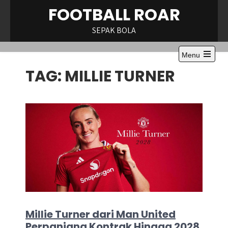
Skip
FOOTBALL ROAR
to
content
SEPAK BOLA
Menu
Open
TAG:
MILLIE TURNER
the
main
menu
Millie Turner dari Man United
Perpanjang Kontrak Hingga 2028