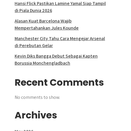
Hansi Flick Pastikan Lamine Yamal Siap Tampil
di Piala Dunia 2026
Alasan Kuat Barcelona Wajib
Mempertahankan Jules Kounde
Manchester City Tahu Cara Mengejar Arsenal
di Perebutan Gelar
Kevin Diks Bangga Debut Sebagai Kapten
Borussia Monchengladbach
Recent Comments
No comments to show.
Archives