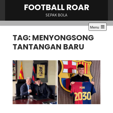
Skip
FOOTBALL ROAR
to
content
SEPAK BOLA
Menu
Open
TAG:
MENYONGSONG
the
main
menu
TANTANGAN BARU