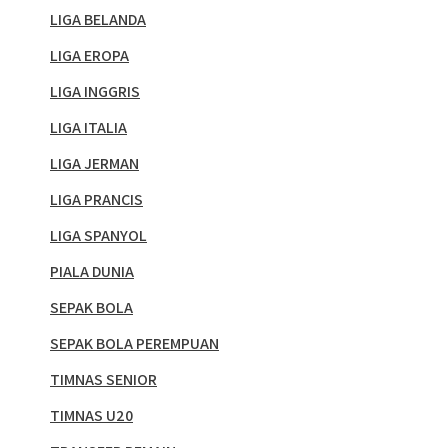
LIGA BELANDA
LIGA EROPA
LIGA INGGRIS
LIGA ITALIA
LIGA JERMAN
LIGA PRANCIS
LIGA SPANYOL
PIALA DUNIA
SEPAK BOLA
SEPAK BOLA PEREMPUAN
TIMNAS SENIOR
TIMNAS U20