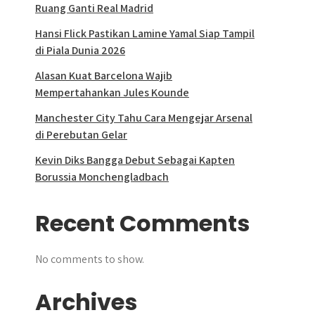
Ruang Ganti Real Madrid
Hansi Flick Pastikan Lamine Yamal Siap Tampil
di Piala Dunia 2026
Alasan Kuat Barcelona Wajib
Mempertahankan Jules Kounde
Manchester City Tahu Cara Mengejar Arsenal
di Perebutan Gelar
Kevin Diks Bangga Debut Sebagai Kapten
Borussia Monchengladbach
Recent Comments
No comments to show.
Archives