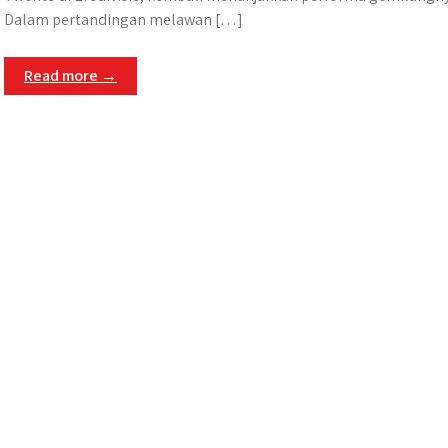
Dalam pertandingan melawan […]
Read more →