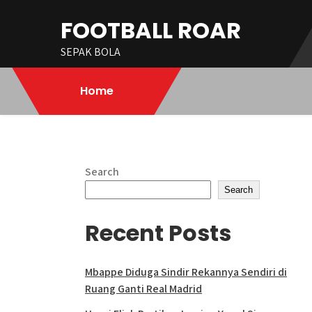
Skip
FOOTBALL ROAR
to
content
SEPAK BOLA
Home
Search
Search
Recent Posts
Mbappe Diduga Sindir Rekannya Sendiri di
Ruang Ganti Real Madrid