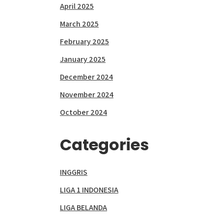
April 2025
March 2025
February 2025
January 2025
December 2024
November 2024
October 2024
Categories
INGGRIS
LIGA 1 INDONESIA
LIGA BELANDA