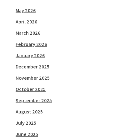
May 2026
April 2026
March 2026
February 2026
January 2026
December 2025
November 2025
October 2025
September 2025
August 2025
July 2025
June 2025