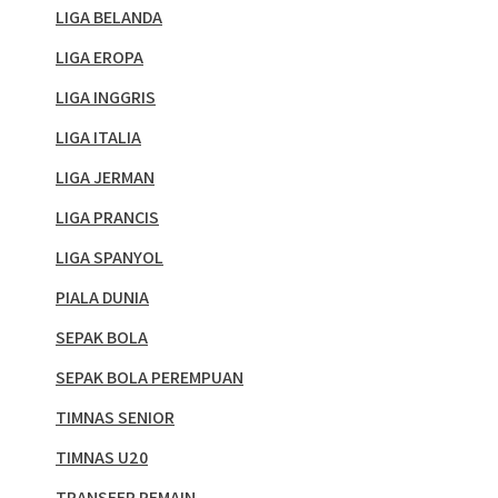
LIGA BELANDA
LIGA EROPA
LIGA INGGRIS
LIGA ITALIA
LIGA JERMAN
LIGA PRANCIS
LIGA SPANYOL
PIALA DUNIA
SEPAK BOLA
SEPAK BOLA PEREMPUAN
TIMNAS SENIOR
TIMNAS U20
TRANSFER PEMAIN