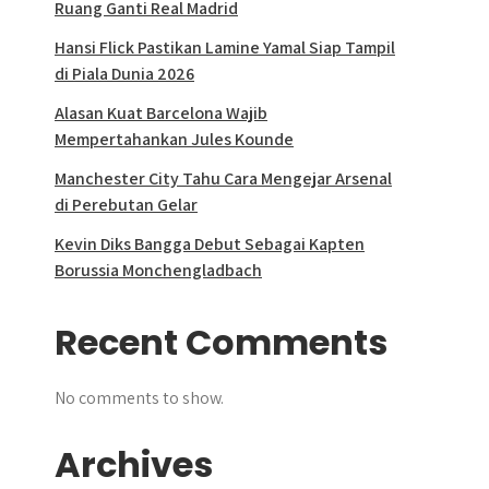
Ruang Ganti Real Madrid
Hansi Flick Pastikan Lamine Yamal Siap Tampil
di Piala Dunia 2026
Alasan Kuat Barcelona Wajib
Mempertahankan Jules Kounde
Manchester City Tahu Cara Mengejar Arsenal
di Perebutan Gelar
Kevin Diks Bangga Debut Sebagai Kapten
Borussia Monchengladbach
Recent Comments
No comments to show.
Archives