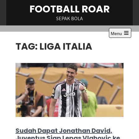
Skip
FOOTBALL ROAR
to
content
SEPAK BOLA
Menu
Open
TAG:
LIGA ITALIA
the
main
menu
Sudah Dapat Jonathan David,
Juventus Siap Lepas Vlahovic ke