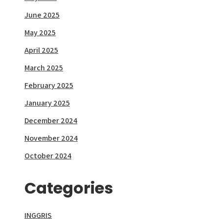
June 2025
May 2025
April 2025
March 2025
February 2025
January 2025
December 2024
November 2024
October 2024
Categories
INGGRIS