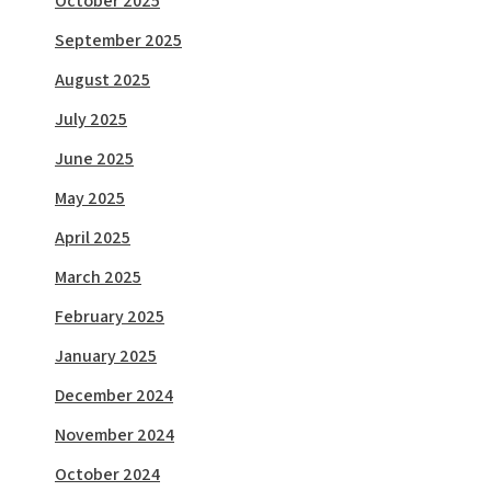
October 2025
September 2025
August 2025
July 2025
June 2025
May 2025
April 2025
March 2025
February 2025
January 2025
December 2024
November 2024
October 2024