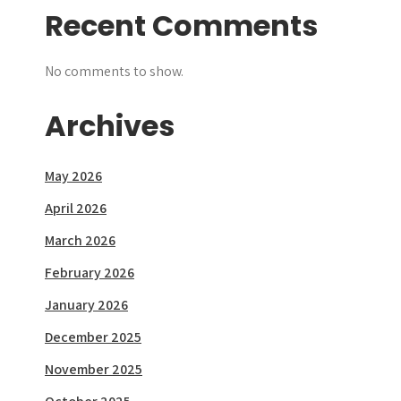
Recent Comments
No comments to show.
Archives
May 2026
April 2026
March 2026
February 2026
January 2026
December 2025
November 2025