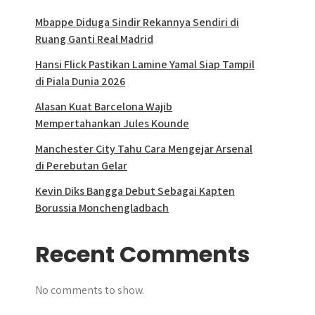
Mbappe Diduga Sindir Rekannya Sendiri di
Ruang Ganti Real Madrid
Hansi Flick Pastikan Lamine Yamal Siap Tampil
di Piala Dunia 2026
Alasan Kuat Barcelona Wajib
Mempertahankan Jules Kounde
Manchester City Tahu Cara Mengejar Arsenal
di Perebutan Gelar
Kevin Diks Bangga Debut Sebagai Kapten
Borussia Monchengladbach
Recent Comments
No comments to show.