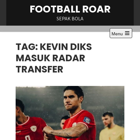
Skip
FOOTBALL ROAR
to
content
SEPAK BOLA
Menu
Open
TAG:
KEVIN DIKS
the
main
menu
MASUK RADAR
TRANSFER