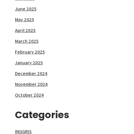
June 2025
May 2025
April 2025
March 2025
February 2025
January 2025
December 2024
November 2024
October 2024
Categories
INGGRIS