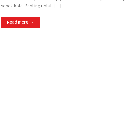
sepak bola. Penting untuk […]
Read more →