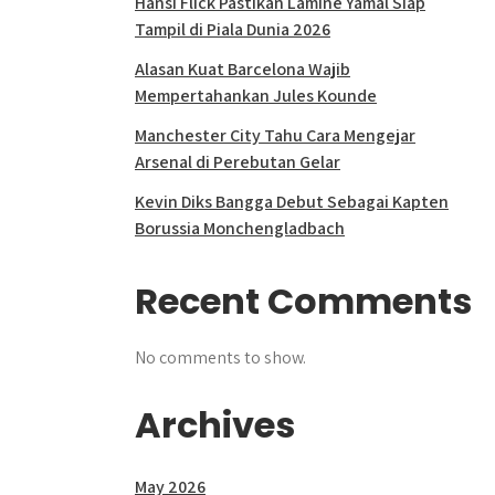
Hansi Flick Pastikan Lamine Yamal Siap
Tampil di Piala Dunia 2026
Alasan Kuat Barcelona Wajib
Mempertahankan Jules Kounde
Manchester City Tahu Cara Mengejar
Arsenal di Perebutan Gelar
Kevin Diks Bangga Debut Sebagai Kapten
Borussia Monchengladbach
Recent Comments
No comments to show.
Archives
May 2026