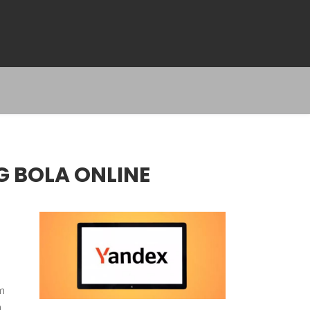
 BOLA ONLINE
m
n