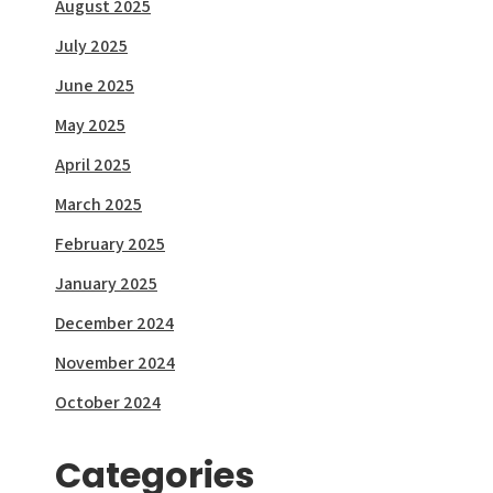
August 2025
July 2025
June 2025
May 2025
April 2025
March 2025
February 2025
January 2025
December 2024
November 2024
October 2024
Categories