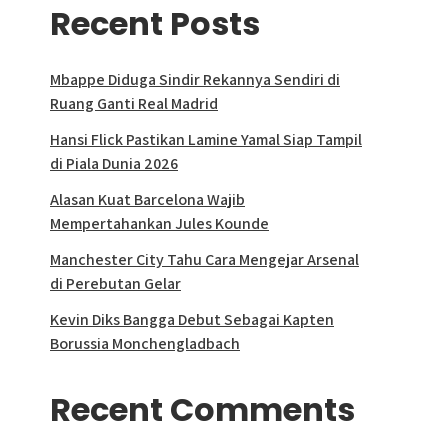
Recent Posts
Mbappe Diduga Sindir Rekannya Sendiri di
Ruang Ganti Real Madrid
Hansi Flick Pastikan Lamine Yamal Siap Tampil
di Piala Dunia 2026
Alasan Kuat Barcelona Wajib
Mempertahankan Jules Kounde
Manchester City Tahu Cara Mengejar Arsenal
di Perebutan Gelar
Kevin Diks Bangga Debut Sebagai Kapten
Borussia Monchengladbach
Recent Comments