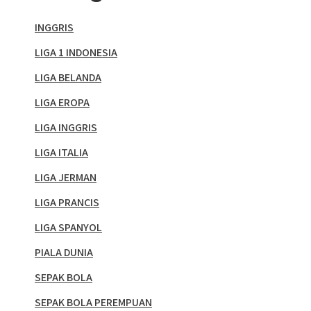
INGGRIS
LIGA 1 INDONESIA
LIGA BELANDA
LIGA EROPA
LIGA INGGRIS
LIGA ITALIA
LIGA JERMAN
LIGA PRANCIS
LIGA SPANYOL
PIALA DUNIA
SEPAK BOLA
SEPAK BOLA PEREMPUAN