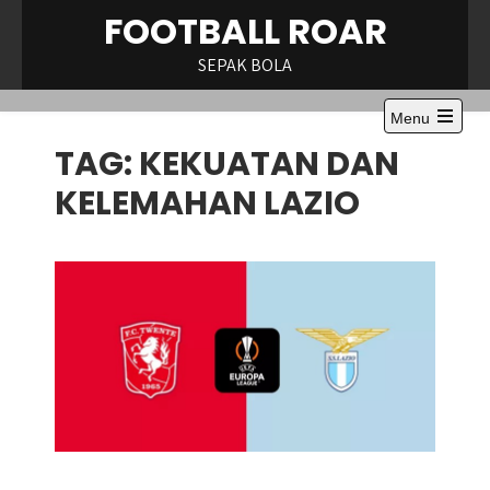
Skip
FOOTBALL ROAR
to
content
SEPAK BOLA
Menu
Open
TAG:
KEKUATAN DAN
the
main
menu
KELEMAHAN LAZIO