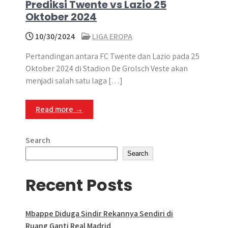
Prediksi Twente vs Lazio 25
Oktober 2024
10/30/2024
LIGA EROPA
Pertandingan antara FC Twente dan Lazio pada 25
Oktober 2024 di Stadion De Grolsch Veste akan
menjadi salah satu laga […]
Read more →
Search
Search
Recent Posts
Mbappe Diduga Sindir Rekannya Sendiri di
Ruang Ganti Real Madrid