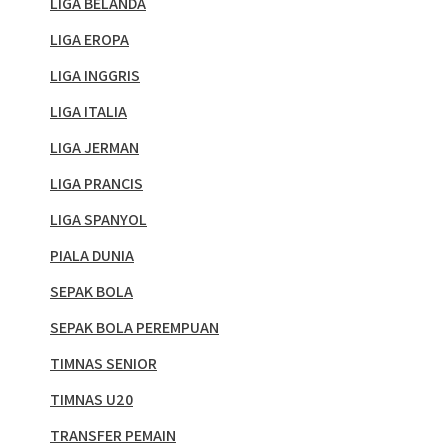
LIGA BELANDA
LIGA EROPA
LIGA INGGRIS
LIGA ITALIA
LIGA JERMAN
LIGA PRANCIS
LIGA SPANYOL
PIALA DUNIA
SEPAK BOLA
SEPAK BOLA PEREMPUAN
TIMNAS SENIOR
TIMNAS U20
TRANSFER PEMAIN