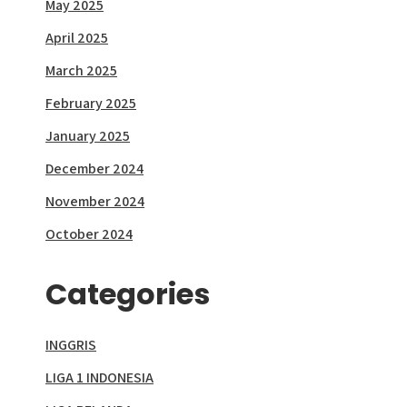
May 2025
April 2025
March 2025
February 2025
January 2025
December 2024
November 2024
October 2024
Categories
INGGRIS
LIGA 1 INDONESIA