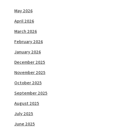
May 2026
April 2026
March 2026
February 2026
January 2026
December 2025
November 2025
October 2025
September 2025
August 2025
July 2025
June 2025