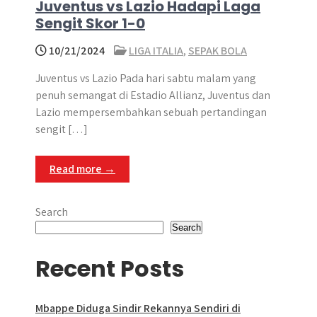
Juventus vs Lazio Hadapi Laga
Sengit Skor 1-0
10/21/2024
LIGA ITALIA
,
SEPAK BOLA
Juventus vs Lazio Pada hari sabtu malam yang
penuh semangat di Estadio Allianz, Juventus dan
Lazio mempersembahkan sebuah pertandingan
sengit […]
Read more →
Search
Search
Recent Posts
Mbappe Diduga Sindir Rekannya Sendiri di