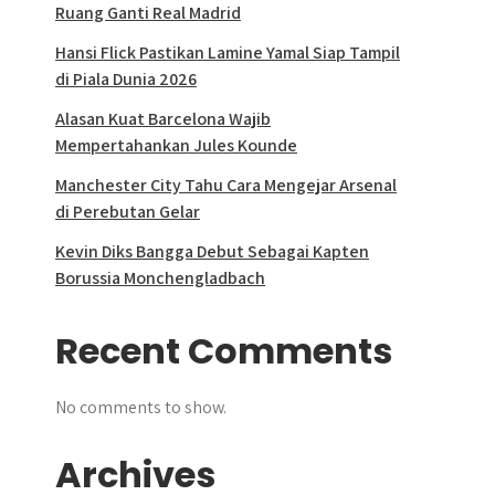
Ruang Ganti Real Madrid
Hansi Flick Pastikan Lamine Yamal Siap Tampil
di Piala Dunia 2026
Alasan Kuat Barcelona Wajib
Mempertahankan Jules Kounde
Manchester City Tahu Cara Mengejar Arsenal
di Perebutan Gelar
Kevin Diks Bangga Debut Sebagai Kapten
Borussia Monchengladbach
Recent Comments
No comments to show.
Archives