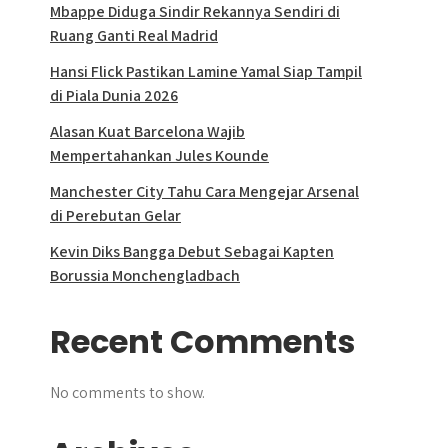
Mbappe Diduga Sindir Rekannya Sendiri di
Ruang Ganti Real Madrid
Hansi Flick Pastikan Lamine Yamal Siap Tampil
di Piala Dunia 2026
Alasan Kuat Barcelona Wajib
Mempertahankan Jules Kounde
Manchester City Tahu Cara Mengejar Arsenal
di Perebutan Gelar
Kevin Diks Bangga Debut Sebagai Kapten
Borussia Monchengladbach
Recent Comments
No comments to show.