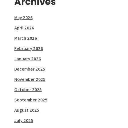
Archives
May 2026
April 2026
March 2026
February 2026
January 2026
December 2025
November 2025
October 2025
September 2025
August 2025
July 2025