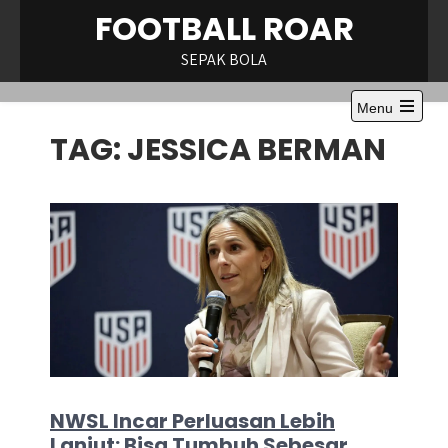
Skip
FOOTBALL ROAR
to
content
SEPAK BOLA
Menu
Open
TAG:
JESSICA BERMAN
the
main
menu
NWSL Incar Perluasan Lebih
Lanjut: Bisa Tumbuh Sebesar