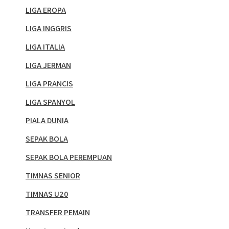
LIGA EROPA
LIGA INGGRIS
LIGA ITALIA
LIGA JERMAN
LIGA PRANCIS
LIGA SPANYOL
PIALA DUNIA
SEPAK BOLA
SEPAK BOLA PEREMPUAN
TIMNAS SENIOR
TIMNAS U20
TRANSFER PEMAIN