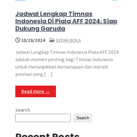
Jadwal Lengkap Timnas
Indonesia Di Piala AFF 2024: Siap
Dukung Garuda
10/28/2024
SEPAK BOLA
Jadwal Lengkap Timnas Indonesia Piala AFF 2024
adalah momen penting bagi Timnas Indonesia
untuk menunjukkan kemampuan dan meraih
prestasi yang […]
Read more →
Search
Search
Recent Posts