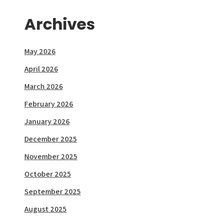
Archives
May 2026
April 2026
March 2026
February 2026
January 2026
December 2025
November 2025
October 2025
September 2025
August 2025