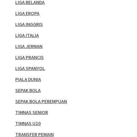
LIGA BELANDA
LIGA EROPA
LIGA INGGRIS
LIGA ITALIA
LIGA JERMAN
LIGA PRANCIS
LIGA SPANYOL
PIALA DUNIA
SEPAK BOLA
SEPAK BOLA PEREMPUAN
TIMNAS SENIOR
TIMNAS U20
TRANSFER PEMAIN