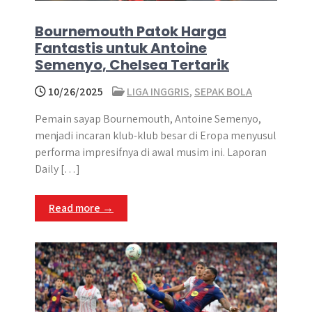
Bournemouth Patok Harga
Fantastis untuk Antoine
Semenyo, Chelsea Tertarik
10/26/2025
LIGA INGGRIS
,
SEPAK BOLA
Pemain sayap Bournemouth, Antoine Semenyo,
menjadi incaran klub-klub besar di Eropa menyusul
performa impresifnya di awal musim ini. Laporan
Daily […]
Read more →