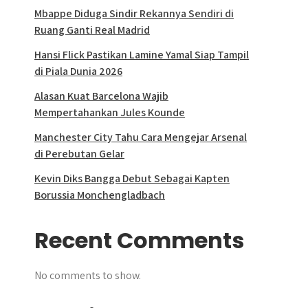
Mbappe Diduga Sindir Rekannya Sendiri di
Ruang Ganti Real Madrid
Hansi Flick Pastikan Lamine Yamal Siap Tampil
di Piala Dunia 2026
Alasan Kuat Barcelona Wajib
Mempertahankan Jules Kounde
Manchester City Tahu Cara Mengejar Arsenal
di Perebutan Gelar
Kevin Diks Bangga Debut Sebagai Kapten
Borussia Monchengladbach
Recent Comments
No comments to show.