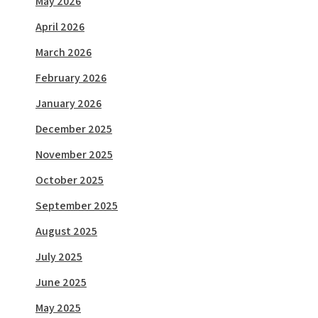
May 2026
April 2026
March 2026
February 2026
January 2026
December 2025
November 2025
October 2025
September 2025
August 2025
July 2025
June 2025
May 2025