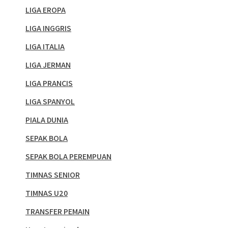
LIGA EROPA
LIGA INGGRIS
LIGA ITALIA
LIGA JERMAN
LIGA PRANCIS
LIGA SPANYOL
PIALA DUNIA
SEPAK BOLA
SEPAK BOLA PEREMPUAN
TIMNAS SENIOR
TIMNAS U20
TRANSFER PEMAIN