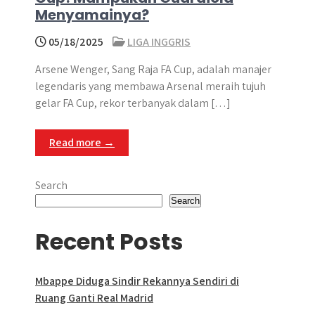
Menyamainya?
05/18/2025
LIGA INGGRIS
Arsene Wenger, Sang Raja FA Cup, adalah manajer
legendaris yang membawa Arsenal meraih tujuh
gelar FA Cup, rekor terbanyak dalam […]
Read more →
Search
Search
Recent Posts
Mbappe Diduga Sindir Rekannya Sendiri di
Ruang Ganti Real Madrid