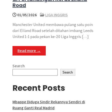
Road
01/05/2026
LIGA INGGRIS
Manchester United membawa pulang satu poin
dari Elland Road setelah ditahan imbang Leeds
United 1-1 pada pekan ke-20 Liga Inggris […]
Read more →
Search
Search
Recent Posts
Mbappe Diduga Sindir Rekannya Sendiri di
Ruang Ganti Real Madrid