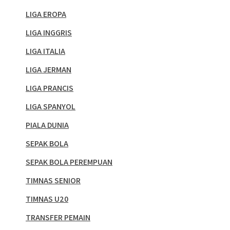
LIGA EROPA
LIGA INGGRIS
LIGA ITALIA
LIGA JERMAN
LIGA PRANCIS
LIGA SPANYOL
PIALA DUNIA
SEPAK BOLA
SEPAK BOLA PEREMPUAN
TIMNAS SENIOR
TIMNAS U20
TRANSFER PEMAIN