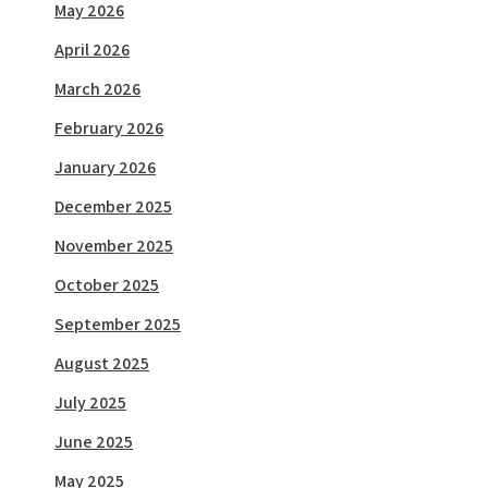
May 2026
April 2026
March 2026
February 2026
January 2026
December 2025
November 2025
October 2025
September 2025
August 2025
July 2025
June 2025
May 2025