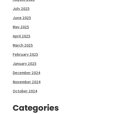
July 2025
June 2025
May 2025
April 2025
March 2025
February 2025
January 2025
December 2024
November 2024
October 2024
Categories