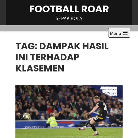
Skip
FOOTBALL ROAR
to
content
SEPAK BOLA
Menu
Open
TAG:
DAMPAK HASIL
the
main
menu
INI TERHADAP
KLASEMEN