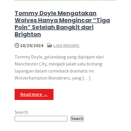
Tommy Doyle Mengatakan
Wolves Hanya Mengincar “Tiga
Poin” Setelah Bangkit dari
Brighton
10/29/2024
LIGA INGGRIS
Tommy Doyle, gelandang yang dipinjam dari
Manchester City, menjadi salah satu bintang
lapangan dalam comeback dramatis ini.
Wolverhampton Wanderers, yang […]
Read more →
Search
Search