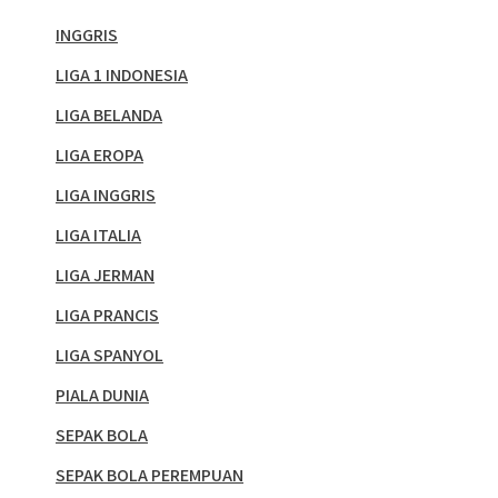
INGGRIS
LIGA 1 INDONESIA
LIGA BELANDA
LIGA EROPA
LIGA INGGRIS
LIGA ITALIA
LIGA JERMAN
LIGA PRANCIS
LIGA SPANYOL
PIALA DUNIA
SEPAK BOLA
SEPAK BOLA PEREMPUAN