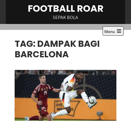
Skip
FOOTBALL ROAR
to
content
SEPAK BOLA
Menu
Open
TAG:
DAMPAK BAGI
the
main
menu
BARCELONA