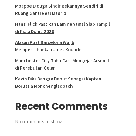
Mbappe Diduga Sindir Rekannya Sendiri di
Ruang Ganti Real Madrid
Hansi Flick Pastikan Lamine Yamal Siap Tampil
di Piala Dunia 2026
Alasan Kuat Barcelona Wajib
Mempertahankan Jules Kounde
Manchester City Tahu Cara Mengejar Arsenal
di Perebutan Gelar
Kevin Diks Bangga Debut Sebagai Kapten
Borussia Monchengladbach
Recent Comments
No comments to show.