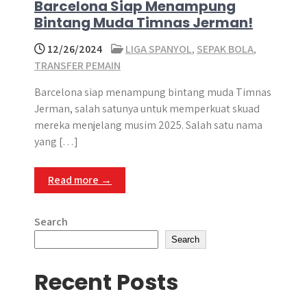
Barcelona Siap Menampung
Bintang Muda Timnas Jerman!
12/26/2024
LIGA SPANYOL
,
SEPAK BOLA
,
TRANSFER PEMAIN
Barcelona siap menampung bintang muda Timnas
Jerman, salah satunya untuk memperkuat skuad
mereka menjelang musim 2025. Salah satu nama
yang […]
Read more →
Search
Search
Recent Posts