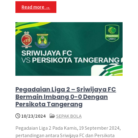
Read more →
Pegadaian Liga 2 – Sriwijaya FC
Bermain Imbang 0-0 Dengan
Persikota Tangerang
10/23/2024
SEPAK BOLA
Pegadaian Liga 2 Pada Kamis, 19 September 2024,
pertandingan antara Sriwijaya FC dan Persikota