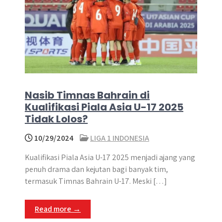
Nasib Timnas Bahrain di
Kualifikasi Piala Asia U-17 2025
Tidak Lolos?
10/29/2024
LIGA 1 INDONESIA
Kualifikasi Piala Asia U-17 2025 menjadi ajang yang
penuh drama dan kejutan bagi banyak tim,
termasuk Timnas Bahrain U-17. Meski […]
Read more →