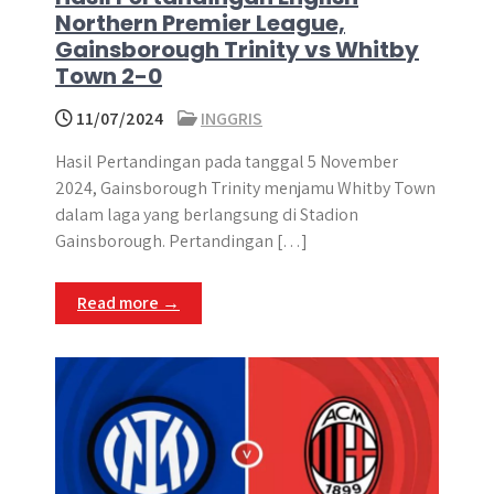
Northern Premier League,
Gainsborough Trinity vs Whitby
Town 2-0
11/07/2024
INGGRIS
Hasil Pertandingan pada tanggal 5 November
2024, Gainsborough Trinity menjamu Whitby Town
dalam laga yang berlangsung di Stadion
Gainsborough. ​Pertandingan […]
Read more →