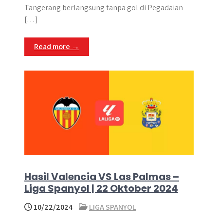
Tangerang berlangsung tanpa gol di Pegadaian
[…]
Read more →
Hasil Valencia VS Las Palmas –
Liga Spanyol | 22 Oktober 2024
10/22/2024
LIGA SPANYOL