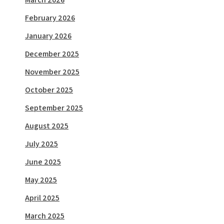
February 2026
January 2026
December 2025
November 2025
October 2025
September 2025
August 2025
July 2025
June 2025
May 2025
April 2025
March 2025