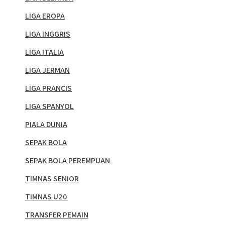
LIGA EROPA
LIGA INGGRIS
LIGA ITALIA
LIGA JERMAN
LIGA PRANCIS
LIGA SPANYOL
PIALA DUNIA
SEPAK BOLA
SEPAK BOLA PEREMPUAN
TIMNAS SENIOR
TIMNAS U20
TRANSFER PEMAIN