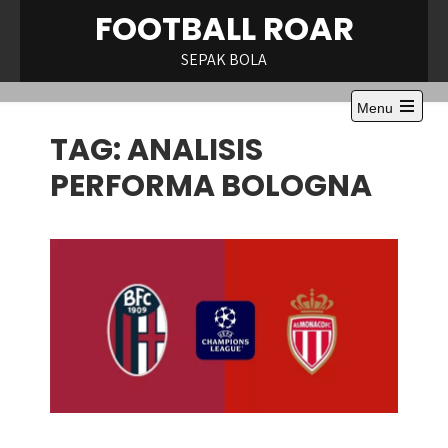
Skip
FOOTBALL ROAR
to
content
SEPAK BOLA
Menu
Open
TAG:
ANALISIS
the
main
menu
PERFORMA BOLOGNA