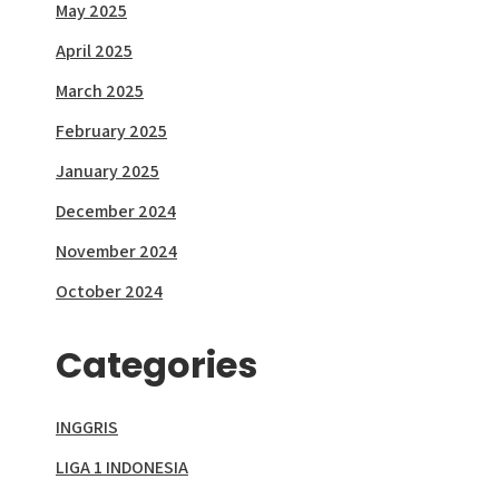
May 2025
April 2025
March 2025
February 2025
January 2025
December 2024
November 2024
October 2024
Categories
INGGRIS
LIGA 1 INDONESIA