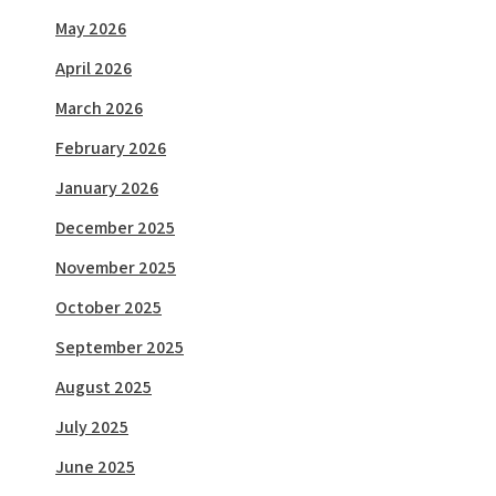
May 2026
April 2026
March 2026
February 2026
January 2026
December 2025
November 2025
October 2025
September 2025
August 2025
July 2025
June 2025