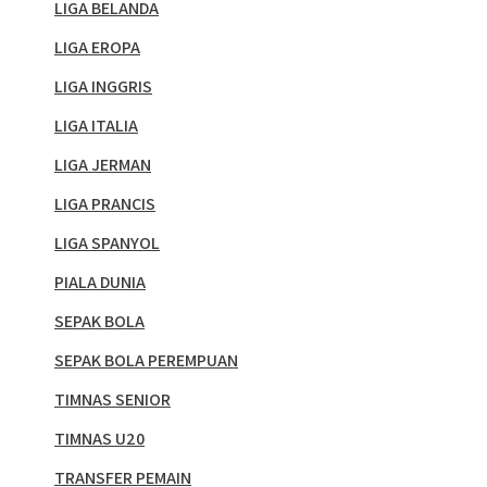
LIGA BELANDA
LIGA EROPA
LIGA INGGRIS
LIGA ITALIA
LIGA JERMAN
LIGA PRANCIS
LIGA SPANYOL
PIALA DUNIA
SEPAK BOLA
SEPAK BOLA PEREMPUAN
TIMNAS SENIOR
TIMNAS U20
TRANSFER PEMAIN