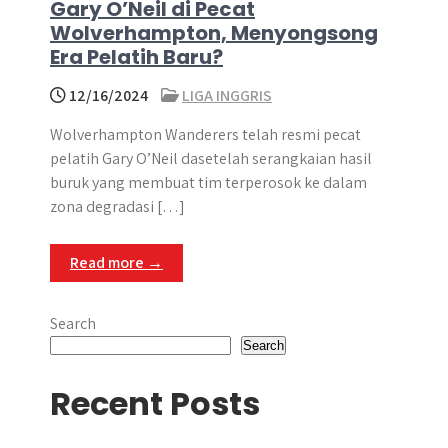
Gary O’Neil di Pecat
Wolverhampton, Menyongsong
Era Pelatih Baru?
12/16/2024
LIGA INGGRIS
​Wolverhampton Wanderers telah resmi pecat
pelatih Gary O’Neil dasetelah serangkaian hasil
buruk yang membuat tim terperosok ke dalam
zona degradasi […]
Read more →
Search
Search
Recent Posts