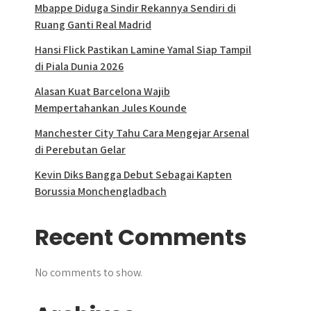
Mbappe Diduga Sindir Rekannya Sendiri di
Ruang Ganti Real Madrid
Hansi Flick Pastikan Lamine Yamal Siap Tampil
di Piala Dunia 2026
Alasan Kuat Barcelona Wajib
Mempertahankan Jules Kounde
Manchester City Tahu Cara Mengejar Arsenal
di Perebutan Gelar
Kevin Diks Bangga Debut Sebagai Kapten
Borussia Monchengladbach
Recent Comments
No comments to show.