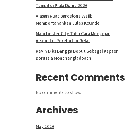
Tampil di Piala Dunia 2026
Alasan Kuat Barcelona Wajib
Mempertahankan Jules Kounde
Manchester City Tahu Cara Mengejar
Arsenal di Perebutan Gelar
Kevin Diks Bangga Debut Sebagai Kapten
Borussia Monchengladbach
Recent Comments
No comments to show.
Archives
May 2026