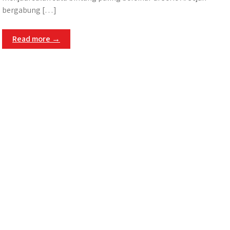
bergabung […]
Read more →