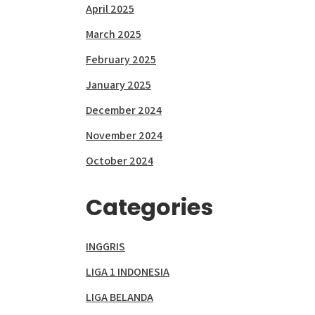
April 2025
March 2025
February 2025
January 2025
December 2024
November 2024
October 2024
Categories
INGGRIS
LIGA 1 INDONESIA
LIGA BELANDA