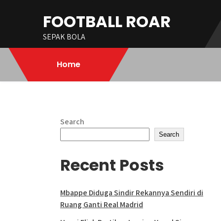
Skip
FOOTBALL ROAR
to
content
SEPAK BOLA
Home
Search
Search
Recent Posts
Mbappe Diduga Sindir Rekannya Sendiri di
Ruang Ganti Real Madrid