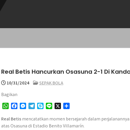
Real Betis Hancurkan Osasuna 2-1 Di Kanda
10/31/2024
SEPAK BOLA
Bagikan
W
F
M
T
S
L
X
S
h
a
e
e
k
i
h
a
c
s
l
y
n
a
Real Betis
mencatatkan momen bersejarah dalam perjalanannya d
t
e
s
e
p
e
r
atas Osasuna di Estadio Benito Villamarín.