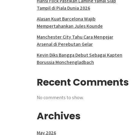
Hansi Flick Pastikan Lamine Yamal Siap
Tampil di Piala Dunia 2026
Alasan Kuat Barcelona Wajib
Mempertahankan Jules Kounde
Manchester City Tahu Cara Mengejar
Arsenal di Perebutan Gelar
Kevin Diks Bangga Debut Sebagai Kapten
Borussia Monchengladbach
Recent Comments
No comments to show.
Archives
May 2026