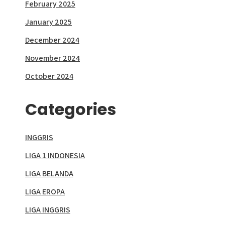
February 2025
January 2025
December 2024
November 2024
October 2024
Categories
INGGRIS
LIGA 1 INDONESIA
LIGA BELANDA
LIGA EROPA
LIGA INGGRIS