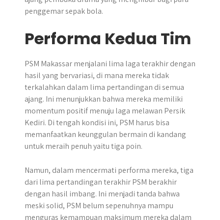
penggemar sepak bola.
Performa Kedua Tim
PSM Makassar menjalani lima laga terakhir dengan
hasil yang bervariasi, di mana mereka tidak
terkalahkan dalam lima pertandingan di semua
ajang. Ini menunjukkan bahwa mereka memiliki
momentum positif menuju laga melawan Persik
Kediri. Di tengah kondisi ini, PSM harus bisa
memanfaatkan keunggulan bermain di kandang
untuk meraih penuh yaitu tiga poin.
Namun, dalam mencermati performa mereka, tiga
dari lima pertandingan terakhir PSM berakhir
dengan hasil imbang. Ini menjadi tanda bahwa
meski solid, PSM belum sepenuhnya mampu
menguras kemampuan maksimum mereka dalam