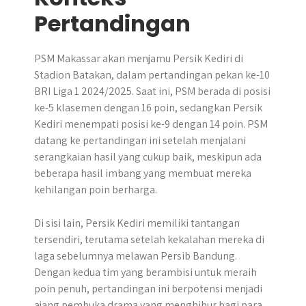
Pertandingan
PSM Makassar akan menjamu Persik Kediri di
Stadion Batakan, dalam pertandingan pekan ke-10
BRI Liga 1 2024/2025. Saat ini, PSM berada di posisi
ke-5 klasemen dengan 16 poin, sedangkan Persik
Kediri menempati posisi ke-9 dengan 14 poin. PSM
datang ke pertandingan ini setelah menjalani
serangkaian hasil yang cukup baik, meskipun ada
beberapa hasil imbang yang membuat mereka
kehilangan poin berharga.
Di sisi lain, Persik Kediri memiliki tantangan
tersendiri, terutama setelah kekalahan mereka di
laga sebelumnya melawan Persib Bandung.
Dengan kedua tim yang berambisi untuk meraih
poin penuh, pertandingan ini berpotensi menjadi
ajang pembuka drama yang menghibur bagi para