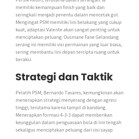
memiliki kemampuan finish yang baik dan
seringkali menjadi penentu dalam mencetak gol.
Mengingat PSM memiliki lini belakang yang cukup
kuat, adaptasi Valente akan sangat penting untuk
menciptakan peluang. Ousmane Fane Gelandang
serang ini memiliki visi permainan yang luar biasa,
sering membantu lini depan tercipta ruang untuk
beraksi.
Strategi dan Taktik
Pelatih PSM, Bernardo Tavares, kemungkinan akan
menerapkan strategi menyerang dengan agresi
tinggi, terutama karena tampil di kandang.
Menerapkan formasi 4-3-3 dapat memberikan
keunggulan dalam penguasaan bola di lini tengah
sekaligus menciptakan peluang dari sisi sayap.