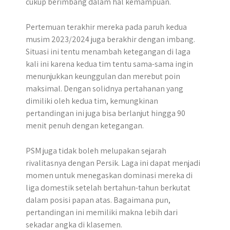
cukup berimbang dalam hal kemampuan.
Pertemuan terakhir mereka pada paruh kedua
musim 2023/2024 juga berakhir dengan imbang.
Situasi ini tentu menambah ketegangan di laga
kali ini karena kedua tim tentu sama-sama ingin
menunjukkan keunggulan dan merebut poin
maksimal. Dengan solidnya pertahanan yang
dimiliki oleh kedua tim, kemungkinan
pertandingan ini juga bisa berlanjut hingga 90
menit penuh dengan ketegangan.
PSM juga tidak boleh melupakan sejarah
rivalitasnya dengan Persik. Laga ini dapat menjadi
momen untuk menegaskan dominasi mereka di
liga domestik setelah bertahun-tahun berkutat
dalam posisi papan atas. Bagaimana pun,
pertandingan ini memiliki makna lebih dari
sekadar angka di klasemen.