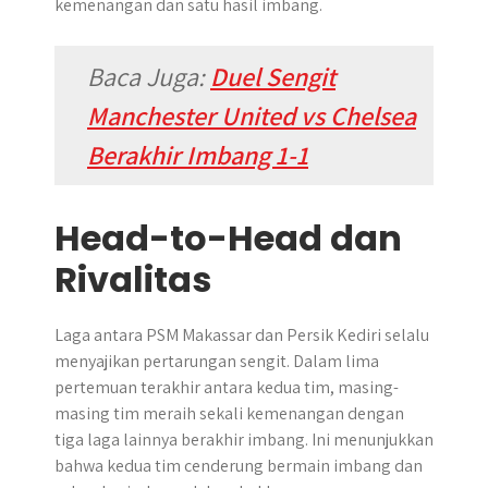
kemenangan dan satu hasil imbang.
Baca Juga:
Duel Sengit
Manchester United vs Chelsea
Berakhir Imbang 1-1
Head-to-Head dan
Rivalitas
Laga antara PSM Makassar dan Persik Kediri selalu
menyajikan pertarungan sengit. Dalam lima
pertemuan terakhir antara kedua tim, masing-
masing tim meraih sekali kemenangan dengan
tiga laga lainnya berakhir imbang. Ini menunjukkan
bahwa kedua tim cenderung bermain imbang dan