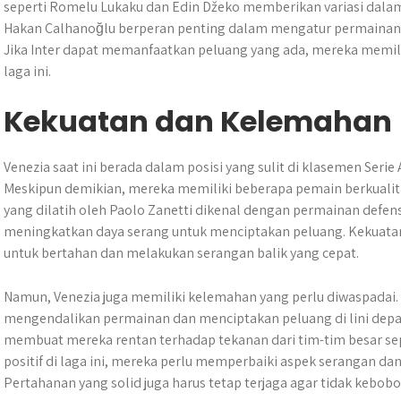
seperti Romelu Lukaku dan Edin Džeko memberikan variasi dalam s
Hakan Çalhanoğlu berperan penting dalam mengatur permaina
Jika Inter dapat memanfaatkan peluang yang ada, mereka memil
laga ini.
Kekuatan dan Kelemahan
Venezia saat ini berada dalam posisi yang sulit di klasemen Serie 
Meskipun demikian, mereka memiliki beberapa pemain berkualit
yang dilatih oleh Paolo Zanetti dikenal dengan permainan defensi
meningkatkan daya serang untuk menciptakan peluang. Kekuata
untuk bertahan dan melakukan serangan balik yang cepat.
Namun, Venezia juga memiliki kelemahan yang perlu diwaspadai. 
mengendalikan permainan dan menciptakan peluang di lini depa
membuat mereka rentan terhadap tekanan dari tim-tim besar seper
positif di laga ini, mereka perlu memperbaiki aspek serangan d
Pertahanan yang solid juga harus tetap terjaga agar tidak kebobol