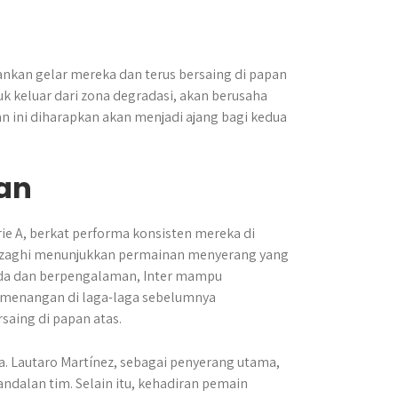
ankan gelar mereka dan terus bersaing di papan
tuk keluar dari zona degradasi, akan berusaha
n ini diharapkan akan menjadi ajang bagi kedua
lan
erie A, berkat performa konsisten mereka di
 Inzaghi menunjukkan permainan menyerang yang
muda dan berpengalaman, Inter mampu
menangan di laga-laga sebelumnya
saing di papan atas.
a. Lautaro Martínez, sebagai penyerang utama,
dalan tim. Selain itu, kehadiran pemain