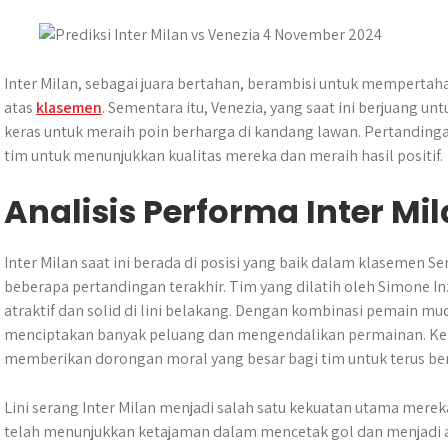
s
b
e
g
e
e
A
o
n
r
p
o
g
a
p
k
e
m
Inter Milan, sebagai juara bertahan, berambisi untuk mempertah
r
atas
klasemen
. Sementara itu, Venezia, yang saat ini berjuang un
keras untuk meraih poin berharga di kandang lawan. Pertandinga
tim untuk menunjukkan kualitas mereka dan meraih hasil positif.
Analisis Performa Inter Mi
Inter Milan saat ini berada di posisi yang baik dalam klasemen S
beberapa pertandingan terakhir. Tim yang dilatih oleh Simone
atraktif dan solid di lini belakang. Dengan kombinasi pemain 
menciptakan banyak peluang dan mengendalikan permainan. Ke
memberikan dorongan moral yang besar bagi tim untuk terus ber
Lini serang Inter Milan menjadi salah satu kekuatan utama merek
telah menunjukkan ketajaman dalam mencetak gol dan menjadi an