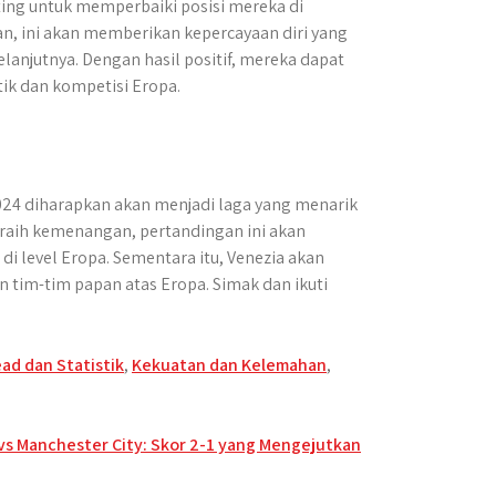
ting untuk memperbaiki posisi mereka di
an, ini akan memberikan kepercayaan diri yang
anjutnya. Dengan hasil positif, mereka dapat
ik dan kompetisi Eropa.
024 diharapkan akan menjadi laga yang menarik
raih kemenangan, pertandingan ini akan
 level Eropa. Sementara itu, Venezia akan
tim-tim papan atas Eropa. Simak dan ikuti
ad dan Statistik
,
Kekuatan dan Kelemahan
,
s Manchester City: Skor 2-1 yang Mengejutkan