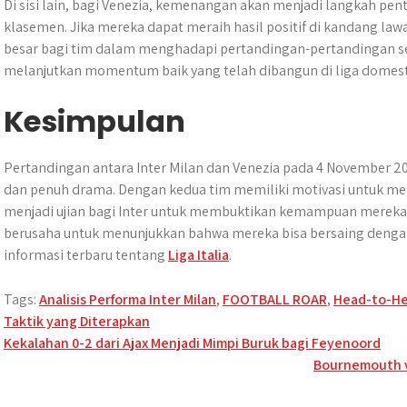
Di sisi lain, bagi Venezia, kemenangan akan menjadi langkah pen
klasemen. Jika mereka dapat meraih hasil positif di kandang law
besar bagi tim dalam menghadapi pertandingan-pertandingan sel
melanjutkan momentum baik yang telah dibangun di liga domest
Kesimpulan
Pertandingan antara Inter Milan dan Venezia pada 4 November 2
dan penuh drama. Dengan kedua tim memiliki motivasi untuk me
menjadi ujian bagi Inter untuk membuktikan kemampuan mereka di
berusaha untuk menunjukkan bahwa mereka bisa bersaing dengan 
informasi terbaru tentang
Liga Italia
.
Tags:
Analisis Performa Inter Milan
,
FOOTBALL ROAR
,
Head-to-He
Taktik yang Diterapkan
Post
Kekalahan 0-2 dari Ajax Menjadi Mimpi Buruk bagi Feyenoord
Bournemouth v
navigation