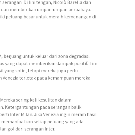
erangan. Di lini tengah, Nicolò Barella dan
n dan memberikan umpan-umpan berbahaya.
iki peluang besar untuk meraih kemenangan di
A, berjuang untuk keluar dari zona degradasi.
as yang dapat memberikan dampak positif. Tim
f yang solid, tetapi mereka juga perlu
n Venezia terletak pada kemampuan mereka
Mereka sering kali kesulitan dalam
n. Ketergantungan pada serangan balik
ti Inter Milan. Jika Venezia ingin meraih hasil
an memanfaatkan setiap peluang yang ada.
an gol dari serangan Inter.