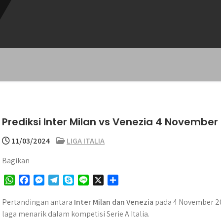
Prediksi Inter Milan vs Venezia 4 November
11/03/2024
LIGA ITALIA
Bagikan
W
F
M
T
S
L
X
S
h
a
e
e
k
i
h
a
c
s
l
y
n
a
Pertandingan antara
Inter Milan dan Venezia
pada 4 November 202
t
e
s
e
p
e
r
laga menarik dalam kompetisi Serie A Italia.