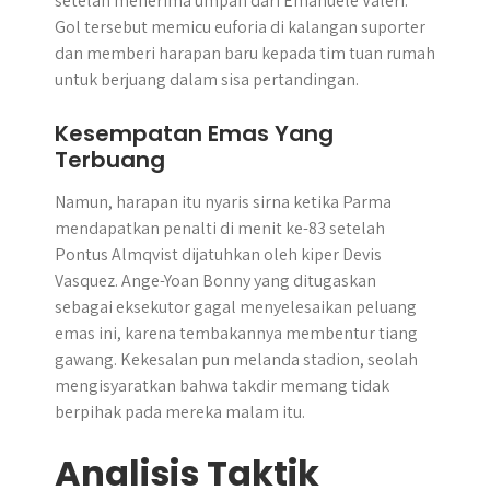
setelah menerima umpan dari Emanuele Valeri.
Gol tersebut memicu euforia di kalangan suporter
dan memberi harapan baru kepada tim tuan rumah
untuk berjuang dalam sisa pertandingan.
Kesempatan Emas Yang
Terbuang
Namun, harapan itu nyaris sirna ketika Parma
mendapatkan penalti di menit ke-83 setelah
Pontus Almqvist dijatuhkan oleh kiper Devis
Vasquez. Ange-Yoan Bonny yang ditugaskan
sebagai eksekutor gagal menyelesaikan peluang
emas ini, karena tembakannya membentur tiang
gawang. Kekesalan pun melanda stadion, seolah
mengisyaratkan bahwa takdir memang tidak
berpihak pada mereka malam itu.
Analisis Taktik