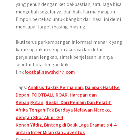
yang penuh dengan ketidakpastian, satu laga bisa
mengubah segalanya, dan baik Parma maupun
Empoli bertekad untuk bangkit dari hasil ini demi
mencapai target masing-masing.
Ikuti terus perkembangan informasi menarik yang
kami suguhkan dengan akurasi dan detail
penjelasan lengkap, simak penjelasan lainnya
seputar bola dengan klik
link
footballnewshd77.com
.
Tags:
Analisis Taktik Permainan
,
Dampak Hasil Ke
Depan
,
FOOTBALL ROAR
,
Harapan dan
Kebangkitan
,
Reaksi Dari Pemain Dan Pelatih
Post
Afrika Tengah Tak Berdaya Melawan Maroko,
dengan Skor Akhir 0-4
navigation
Kenan Yildiz, Bintang di Balik Laga Dramatis 4-4
antara Inter Milan dan Juventus
Search