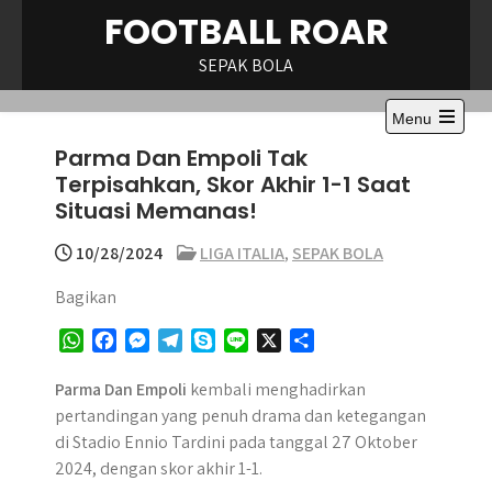
Skip
FOOTBALL ROAR
to
content
SEPAK BOLA
Menu
Open
Parma Dan Empoli Tak
the
main
Terpisahkan, Skor Akhir 1-1 Saat
menu
Situasi Memanas!
10/28/2024
LIGA ITALIA
,
SEPAK BOLA
Bagikan
W
F
M
T
S
L
X
S
h
a
e
e
k
i
h
a
c
s
l
y
n
a
Parma Dan Empoli
kembali menghadirkan
t
e
s
e
p
e
r
pertandingan yang penuh drama dan ketegangan
s
b
e
g
e
e
di Stadio Ennio Tardini pada tanggal 27 Oktober
A
o
n
r
2024, dengan skor akhir 1-1.​
p
o
g
a