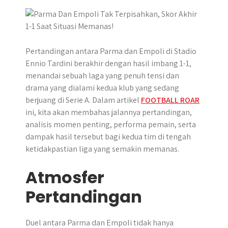
p
k
e
m
r
Pertandingan antara Parma dan Empoli di Stadio
Ennio Tardini berakhir dengan hasil imbang 1-1,
menandai sebuah laga yang penuh tensi dan
drama yang dialami kedua klub yang sedang
berjuang di Serie A. Dalam artikel
FOOTBALL ROAR
ini, kita akan membahas jalannya pertandingan,
analisis momen penting, performa pemain, serta
dampak hasil tersebut bagi kedua tim di tengah
ketidakpastian liga yang semakin memanas.
Atmosfer
Pertandingan
Duel antara Parma dan Empoli tidak hanya