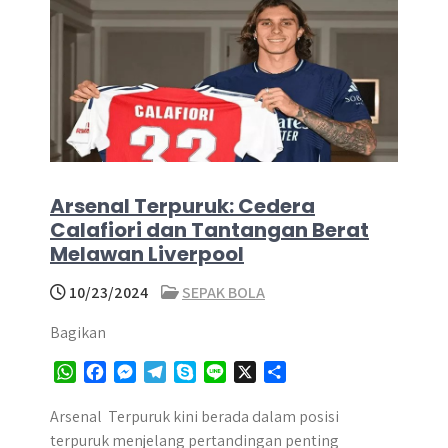
Arsenal Terpuruk: Cedera
Calafiori dan Tantangan Berat
Melawan Liverpool
10/23/2024
SEPAK BOLA
Bagikan
W
F
M
T
S
L
X
S
h
a
e
e
k
i
h
a
c
s
l
y
n
a
​Arsenal Terpuruk kini berada dalam posisi
t
e
s
e
p
e
r
terpuruk menjelang pertandingan penting