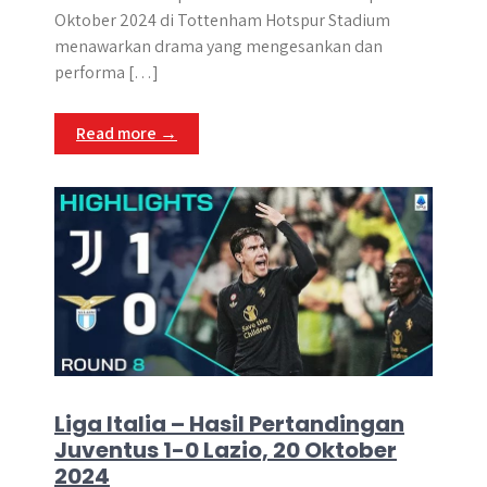
t
e
s
e
p
e
r
Oktober 2024 di Tottenham Hotspur Stadium
s
b
e
g
e
e
menawarkan drama yang mengesankan dan
A
o
n
r
performa […]
p
o
g
a
p
k
e
m
Read more →
r
Liga Italia – Hasil Pertandingan
Juventus 1-0 Lazio, 20 Oktober
2024