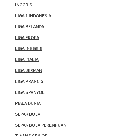
INGGRIS
LIGA 1 INDONESIA
LIGA BELANDA
LIGA EROPA
LIGA INGGRIS
LIGA ITALIA
LIGA JERMAN
LIGA PRANCIS
LIGA SPANYOL
PIALA DUNIA
SEPAK BOLA
SEPAK BOLA PEREMPUAN
TIMNAS SENIOR