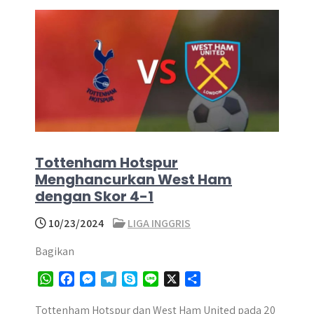
Tottenham Hotspur
Menghancurkan West Ham
dengan Skor 4-1
10/23/2024
LIGA INGGRIS
Bagikan
W
F
M
T
S
L
X
S
h
a
e
e
k
i
h
a
c
s
l
y
n
a
Tottenham Hotspur dan West Ham United pada 20