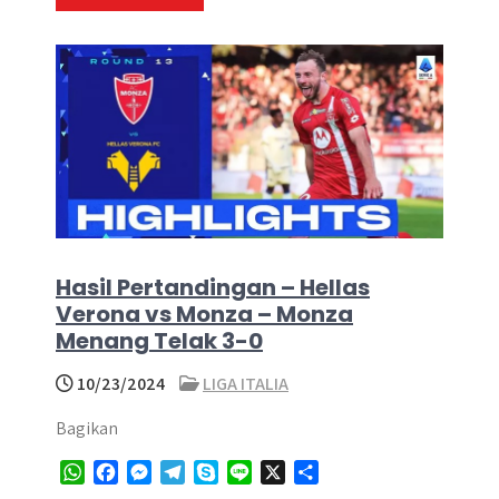
Hasil Pertandingan – Hellas
Verona vs Monza – Monza
Menang Telak 3-0
10/23/2024
LIGA ITALIA
Bagikan
W
F
M
T
S
L
X
S
h
a
e
e
k
i
h