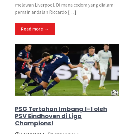
s
b
e
g
e
e
melawan Liverpool. Di mana cedera yang dialami
A
o
n
r
pemain andalan Riccardo […]
p
o
g
a
p
k
e
m
Read more →
r
PSG Tertahan Imbang 1-1 oleh
PSV Eindhoven di Liga
Champions!