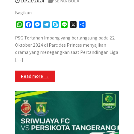
10/23/2024
SEPAK BOLA
Bagikan
W
F
M
T
S
L
X
S
h
a
e
e
k
i
h
a
c
s
l
y
n
a
PSG Tertahan Imbang yang berlangsung pada 22
t
e
s
e
p
e
r
Oktober 2024 di Parc des Princes menyajikan
s
b
e
g
e
e
drama yang menegangkan saat Pertandingan Liga
A
o
n
r
[…]
p
o
g
a
p
k
e
m
Read more →
r