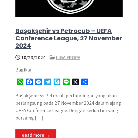
Başakşehir vs Petrocub – UEFA
Conference League, 27 November
2024
10/23/2024
LIGA EROPA
Bagikan
W
F
M
T
S
L
X
S
h
a
e
e
k
i
h
a
c
s
l
y
n
a
Başakşehir vs Petrocub pertandingan yang akan
t
e
s
e
p
e
r
berlangsung pada 27 November 2024 dalam ajang
s
b
e
g
e
e
UEFA Conference League. Dengan kedua tim yang
A
o
n
r
bersaing […]
p
o
g
a
p
k
e
m
Read more →
r