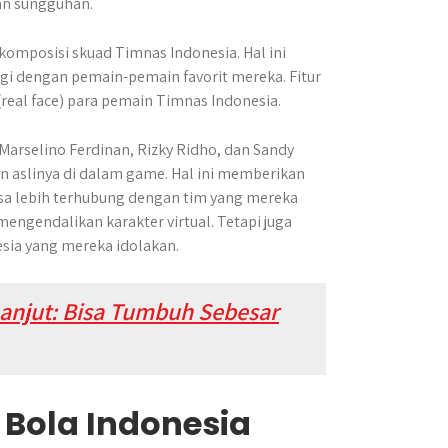
gan sungguhan.
komposisi skuad Timnas Indonesia. Hal ini
i dengan pemain-pemain favorit mereka. Fitur
(real face) para pemain Timnas Indonesia.
arselino Ferdinan, Rizky Ridho, dan Sandy
n aslinya di dalam game. Hal ini memberikan
sa lebih terhubung dengan tim yang mereka
mengendalikan karakter virtual. Tetapi juga
sia yang mereka idolakan.
anjut: Bisa Tumbuh Sebesar
 Bola Indonesia