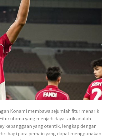
dengan Konami membawa sejumlah fitur menarik
tur utama yang menjadi daya tarik adalah
sey kebanggaan yang otentik, lengkap dengan
diri bagi para pemain yang dapat menggunakan