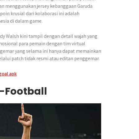
gan menggunakan jersey kebanggaan Garuda
oin krusial dari kolaborasi ini adalah
nesia di dalam game.
dy Walsh kini tampil dengan detail wajah yang
osional para pemain dengan tim virtual
penggemar yang selama ini hanya dapat memainkan
alui patch tidak resmi atau editan penggemar.
E-Football