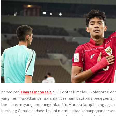
Kehadiran
Timnas Indonesia
di E-Football melalui kolaborasi 
yang meningkatkan pengalaman bermain bagi para penggemar. Fi
lisensi resmi yang memungkinkan tim Garuda tampil dengan jer
lambang Garuda di dada. Hal ini memberikan kebanggaan tersen