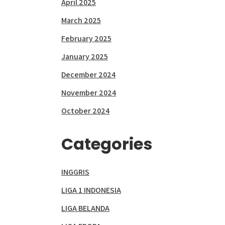
April 2025
March 2025
February 2025
January 2025
December 2024
November 2024
October 2024
Categories
INGGRIS
LIGA 1 INDONESIA
LIGA BELANDA