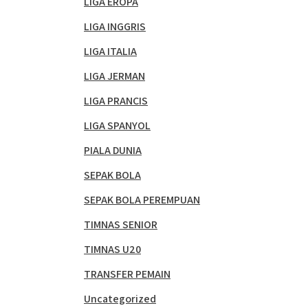
LIGA EROPA
LIGA INGGRIS
LIGA ITALIA
LIGA JERMAN
LIGA PRANCIS
LIGA SPANYOL
PIALA DUNIA
SEPAK BOLA
SEPAK BOLA PEREMPUAN
TIMNAS SENIOR
TIMNAS U20
TRANSFER PEMAIN
Uncategorized