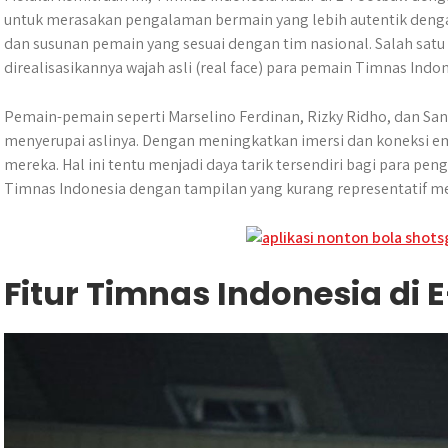
untuk merasakan pengalaman bermain yang lebih autentik den
dan susunan pemain yang sesuai dengan tim nasional. Salah satu p
direalisasikannya wajah asli (real face) para pemain Timnas Indo
Pemain-pemain seperti Marselino Ferdinan, Rizky Ridho, dan San
menyerupai aslinya. Dengan meningkatkan imersi dan koneksi em
mereka. Hal ini tentu menjadi daya tarik tersendiri bagi para 
Timnas Indonesia dengan tampilan yang kurang representatif mel
Fitur Timnas Indonesia di 