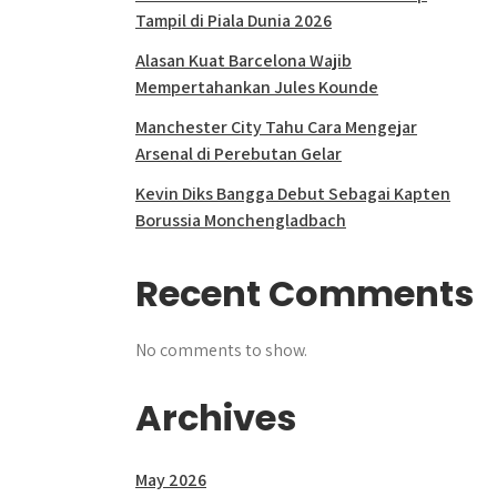
Tampil di Piala Dunia 2026
Alasan Kuat Barcelona Wajib
Mempertahankan Jules Kounde
Manchester City Tahu Cara Mengejar
Arsenal di Perebutan Gelar
Kevin Diks Bangga Debut Sebagai Kapten
Borussia Monchengladbach
Recent Comments
No comments to show.
Archives
May 2026