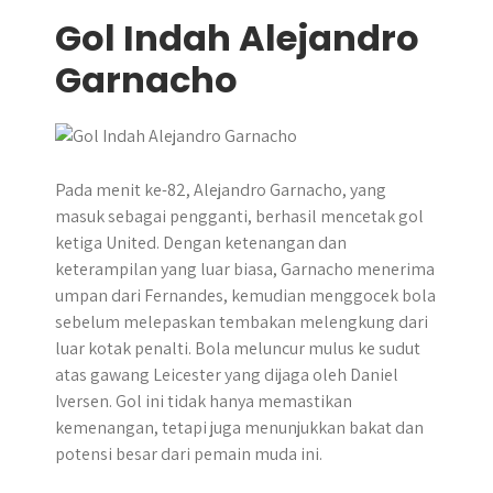
Gol Indah Alejandro
Garnacho
Pada menit ke-82, Alejandro Garnacho, yang
masuk sebagai pengganti, berhasil mencetak gol
ketiga United. Dengan ketenangan dan
keterampilan yang luar biasa, Garnacho menerima
umpan dari Fernandes, kemudian menggocek bola
sebelum melepaskan tembakan melengkung dari
luar kotak penalti. Bola meluncur mulus ke sudut
atas gawang Leicester yang dijaga oleh Daniel
Iversen. Gol ini tidak hanya memastikan
kemenangan, tetapi juga menunjukkan bakat dan
potensi besar dari pemain muda ini.