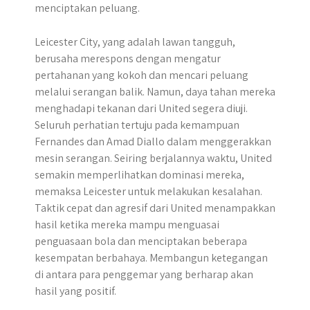
menciptakan peluang.
Leicester City, yang adalah lawan tangguh,
berusaha merespons dengan mengatur
pertahanan yang kokoh dan mencari peluang
melalui serangan balik. Namun, daya tahan mereka
menghadapi tekanan dari United segera diuji.
Seluruh perhatian tertuju pada kemampuan
Fernandes dan Amad Diallo dalam menggerakkan
mesin serangan. Seiring berjalannya waktu, United
semakin memperlihatkan dominasi mereka,
memaksa Leicester untuk melakukan kesalahan.
Taktik cepat dan agresif dari United menampakkan
hasil ketika mereka mampu menguasai
penguasaan bola dan menciptakan beberapa
kesempatan berbahaya. Membangun ketegangan
di antara para penggemar yang berharap akan
hasil yang positif.