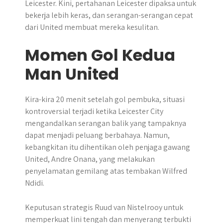
Leicester. Kini, pertahanan Leicester dipaksa untuk
bekerja lebih keras, dan serangan-serangan cepat
dari United membuat mereka kesulitan.
Momen Gol Kedua
Man United
Kira-kira 20 menit setelah gol pembuka, situasi
kontroversial terjadi ketika Leicester City
mengandalkan serangan balik yang tampaknya
dapat menjadi peluang berbahaya. Namun,
kebangkitan itu dihentikan oleh penjaga gawang
United, Andre Onana, yang melakukan
penyelamatan gemilang atas tembakan Wilfred
Ndidi.
Keputusan strategis Ruud van Nistelrooy untuk
memperkuat lini tengah dan menyerang terbukti