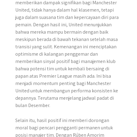
memberikan dampak signifikan bagi Manchester
United, tidak hanya dalam hal klasemen, tetapi
juga dalam suasana tim dan kepercayaan diri para
pemain.​ Dengan hasil ini, United menunjukkan
bahwa mereka mampu bermain dengan baik
meskipun berada di bawah tekanan setelah masa
transisi yang sulit. Kemenangan ini menciptakan
optimisme di kalangan penggemar dan
memberikan sinyal positif bagi manajemen klub
bahwa potensi tim untuk kembali bersaing di
papan atas Premier League masih ada. Ini bisa
menjadi momentum penting bagi Manchester
United untuk membangun performa konsisten ke
depannya. Terutama menjelang jadwal padat di
bulan Desember.
Selain itu, hasil positif ini memberi dorongan
moral bagi pencari pengganti permanen untuk
posisi manajer tim. Dengan Rúben Amorim