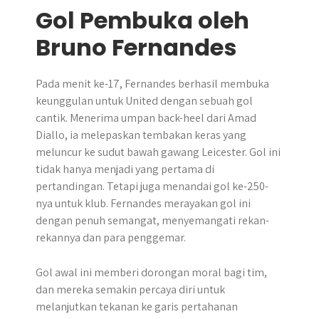
Gol Pembuka oleh
Bruno Fernandes
Pada menit ke-17, Fernandes berhasil membuka
keunggulan untuk United dengan sebuah gol
cantik. Menerima umpan back-heel dari Amad
Diallo, ia melepaskan tembakan keras yang
meluncur ke sudut bawah gawang Leicester. Gol ini
tidak hanya menjadi yang pertama di
pertandingan. Tetapi juga menandai gol ke-250-
nya untuk klub. Fernandes merayakan gol ini
dengan penuh semangat, menyemangati rekan-
rekannya dan para penggemar.
Gol awal ini memberi dorongan moral bagi tim,
dan mereka semakin percaya diri untuk
melanjutkan tekanan ke garis pertahanan