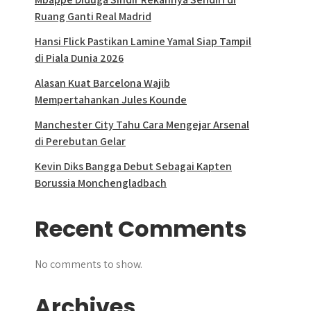
Ruang Ganti Real Madrid
Hansi Flick Pastikan Lamine Yamal Siap Tampil
di Piala Dunia 2026
Alasan Kuat Barcelona Wajib
Mempertahankan Jules Kounde
Manchester City Tahu Cara Mengejar Arsenal
di Perebutan Gelar
Kevin Diks Bangga Debut Sebagai Kapten
Borussia Monchengladbach
Recent Comments
No comments to show.
Archives