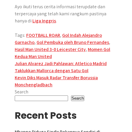
Ayo ikuti terus cerita informasi terupdate dan
terpercaya yang telah kami rangkum pastinya
hanya di
Liga Inggris
.
Tags:
FOOTBALL ROAR
,
Gol Indah Alejandro
Garnacho
,
Gol Pembuka oleh Bruno Fernandes
,
Hasil Man United 3-0 Leicester City
,
Momen Gol
Kedua Man United
Post
Julian Alvarez Jadi Pahlawan: Atletico Madrid
Taklukkan Mallorca dengan Satu Gol
navigation
Kevin Diks Masuk Radar Transfer Borussia
Monchengladbach
Search
Search
Recent Posts
Mbappe Diduga Sindir Rekannya Sendiri di