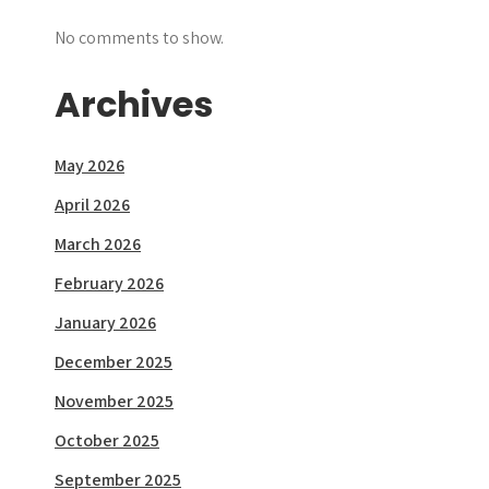
No comments to show.
Archives
May 2026
April 2026
March 2026
February 2026
January 2026
December 2025
November 2025
October 2025
September 2025