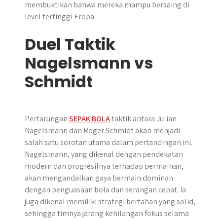
membuktikan bahwa mereka mampu bersaing di
level tertinggi Eropa.
Duel Taktik
Nagelsmann vs
Schmidt
Pertarungan
SEPAK BOLA
taktik antara Julian
Nagelsmann dan Roger Schmidt akan menjadi
salah satu sorotan utama dalam pertandingan ini.
Nagelsmann, yang dikenal dengan pendekatan
modern dan progresifnya terhadap permainan,
akan mengandalkan gaya bermain dominan
dengan penguasaan bola dan serangan cepat. Ia
juga dikenal memiliki strategi bertahan yang solid,
sehingga timnya jarang kehilangan fokus selama