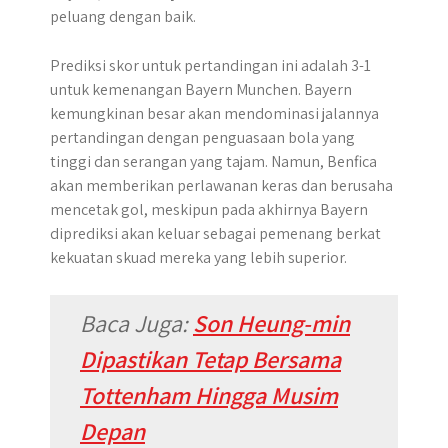
peluang dengan baik.
Prediksi skor untuk pertandingan ini adalah 3-1
untuk kemenangan Bayern Munchen. Bayern
kemungkinan besar akan mendominasi jalannya
pertandingan dengan penguasaan bola yang
tinggi dan serangan yang tajam. Namun, Benfica
akan memberikan perlawanan keras dan berusaha
mencetak gol, meskipun pada akhirnya Bayern
diprediksi akan keluar sebagai pemenang berkat
kekuatan skuad mereka yang lebih superior.
Baca Juga:
Son Heung-min
Dipastikan Tetap Bersama
Tottenham Hingga Musim
Depan