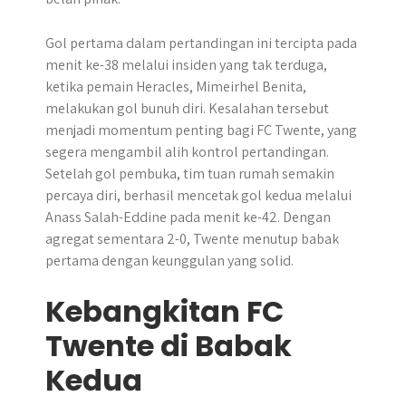
Gol pertama dalam pertandingan ini tercipta pada
menit ke-38 melalui insiden yang tak terduga,
ketika pemain Heracles, Mimeirhel Benita,
melakukan gol bunuh diri. Kesalahan tersebut
menjadi momentum penting bagi FC Twente, yang
segera mengambil alih kontrol pertandingan.
Setelah gol pembuka, tim tuan rumah semakin
percaya diri, berhasil mencetak gol kedua melalui
Anass Salah-Eddine pada menit ke-42. Dengan
agregat sementara 2-0, Twente menutup babak
pertama dengan keunggulan yang solid.
Kebangkitan FC
Twente di Babak
Kedua