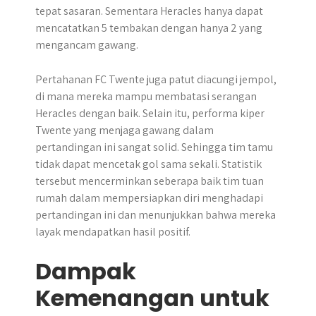
tepat sasaran. Sementara Heracles hanya dapat
mencatatkan 5 tembakan dengan hanya 2 yang
mengancam gawang.
Pertahanan FC Twente juga patut diacungi jempol,
di mana mereka mampu membatasi serangan
Heracles dengan baik. Selain itu, performa kiper
Twente yang menjaga gawang dalam
pertandingan ini sangat solid. Sehingga tim tamu
tidak dapat mencetak gol sama sekali. Statistik
tersebut mencerminkan seberapa baik tim tuan
rumah dalam mempersiapkan diri menghadapi
pertandingan ini dan menunjukkan bahwa mereka
layak mendapatkan hasil positif.
Dampak
Kemenangan untuk