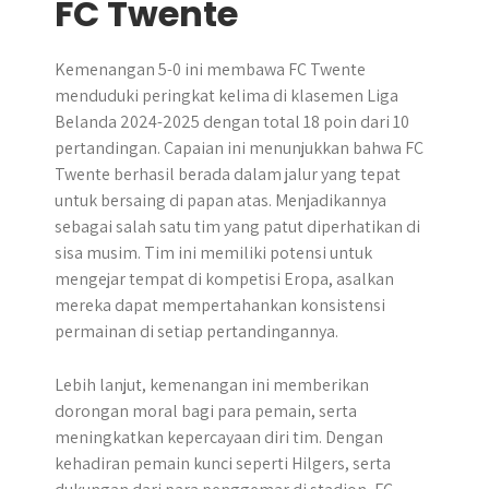
FC Twente
​Kemenangan 5-0 ini membawa FC Twente
menduduki peringkat kelima di klasemen Liga
Belanda 2024-2025 dengan total 18 poin dari 10
pertandingan. Capaian ini menunjukkan bahwa FC
Twente berhasil berada dalam jalur yang tepat
untuk bersaing di papan atas. Menjadikannya
sebagai salah satu tim yang patut diperhatikan di
sisa musim. Tim ini memiliki potensi untuk
mengejar tempat di kompetisi Eropa, asalkan
mereka dapat mempertahankan konsistensi
permainan di setiap pertandingannya.
Lebih lanjut, kemenangan ini memberikan
dorongan moral bagi para pemain, serta
meningkatkan kepercayaan diri tim. Dengan
kehadiran pemain kunci seperti Hilgers, serta