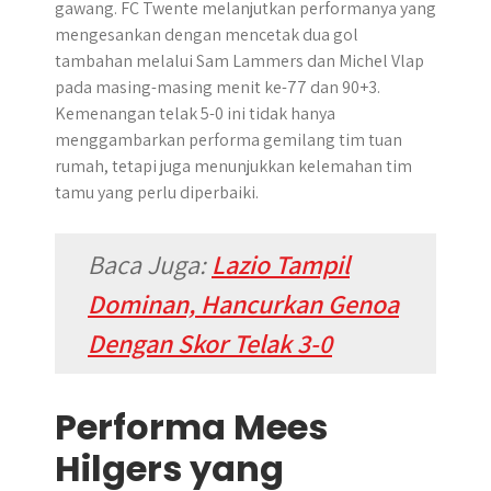
gawang. FC Twente melanjutkan performanya yang
mengesankan dengan mencetak dua gol
tambahan melalui Sam Lammers dan Michel Vlap
pada masing-masing menit ke-77 dan 90+3.
Kemenangan telak 5-0 ini tidak hanya
menggambarkan performa gemilang tim tuan
rumah, tetapi juga menunjukkan kelemahan tim
tamu yang perlu diperbaiki.
Baca Juga:
Lazio Tampil
Dominan, Hancurkan Genoa
Dengan Skor Telak 3-0
Performa Mees
Hilgers yang