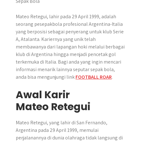
r
Mateo Retegui, lahir pada 29 April 1999, adalah
seorang pesepakbola profesional Argentina-Italia
yang berposisi sebagai penyerang untuk klub Serie
A, Atalanta. Kariernya yang unik telah
membawanya dari lapangan hoki melalui berbagai
klub di Argentina hingga menjadi pencetak gol
terkemuka di Italia. Bagi anda yang ingin mencari
informasi menarik lainnya seputar sepak bola,
anda bisa mengunjungi link
FOOTBALL ROAR
.
Awal Karir
Mateo Retegui
Mateo Retegui, yang lahir di San Fernando,
Argentina pada 29 April 1999, memulai
perjalanannya di dunia olahraga tidak langsung di