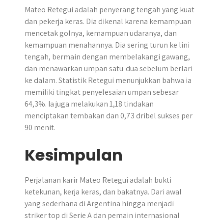
Mateo Retegui adalah penyerang tengah yang kuat
dan pekerja keras. Dia dikenal karena kemampuan
mencetak golnya, kemampuan udaranya, dan
kemampuan menahannya. Dia sering turun ke lini
tengah, bermain dengan membelakangi gawang,
dan menawarkan umpan satu-dua sebelum berlari
ke dalam. Statistik Retegui menunjukkan bahwa ia
memiliki tingkat penyelesaian umpan sebesar
64,3%. Ia juga melakukan 1,18 tindakan
menciptakan tembakan dan 0,73 dribel sukses per
90 menit.
Kesimpulan
Perjalanan karir Mateo Retegui adalah bukti
ketekunan, kerja keras, dan bakatnya. Dari awal
yang sederhana di Argentina hingga menjadi
striker top di Serie A dan pemain internasional