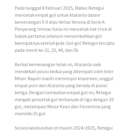
Pada tanggal 8 Februari 2025, Mateo Retegui
mencetak empat gol untuk Atalanta dalam
kemenangan 5-0 atas Hellas Verona di Serie A.
Penyerang timnas Italia ini mencetak hat-trick di
babak pertama sebelum menambahkan gol
keempatnya setelah jeda. Gol-gol Retegui tercipta
pada menit ke-21, 25, 44, dan 56.
Berkat kemenangan telak ini, Atalanta naik
mendekati posisi kedua yang ditempati oleh Inter
Milan. Napoli masih memimpin klasemen, unggul
empat poin dari Atalanta yang berada di posisi
ketiga. Dengan tambahan empat gol ini, Retegui
menjadi pencetak gol terbanyak di liga dengan 20
gol, melampaui Moise Kean dari Fiorentina yang
memiliki 15 gol​.
Secara keseluruhan di musim 2024/2025, Retegui