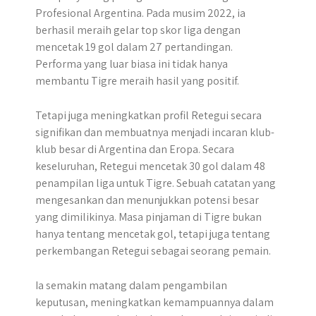
Profesional Argentina. Pada musim 2022, ia
berhasil meraih gelar top skor liga dengan
mencetak 19 gol dalam 27 pertandingan.
Performa yang luar biasa ini tidak hanya
membantu Tigre meraih hasil yang positif.
Tetapi juga meningkatkan profil Retegui secara
signifikan dan membuatnya menjadi incaran klub-
klub besar di Argentina dan Eropa. Secara
keseluruhan, Retegui mencetak 30 gol dalam 48
penampilan liga untuk Tigre. Sebuah catatan yang
mengesankan dan menunjukkan potensi besar
yang dimilikinya. Masa pinjaman di Tigre bukan
hanya tentang mencetak gol, tetapi juga tentang
perkembangan Retegui sebagai seorang pemain.
Ia semakin matang dalam pengambilan
keputusan, meningkatkan kemampuannya dalam