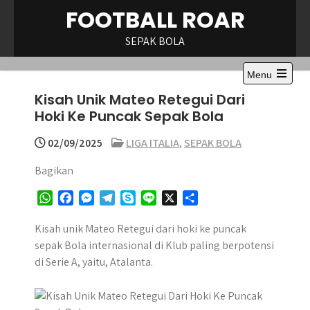
Skip
FOOTBALL ROAR
to
content
SEPAK BOLA
Menu
Open
Kisah Unik Mateo Retegui Dari
the
main
Hoki Ke Puncak Sepak Bola
menu
02/09/2025
LIGA ITALIA
,
SEPAK BOLA
Bagikan
W
F
M
T
S
L
X
S
h
a
e
e
k
i
h
a
c
s
l
y
n
a
Kisah unik Mateo Retegui dari hoki ke puncak
t
e
s
e
p
e
r
sepak Bola internasional di Klub paling berpotensi
s
b
e
g
e
e
di Serie A, yaitu, Atalanta.
A
o
n
r
p
o
g
a
p
k
e
m