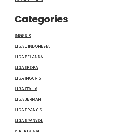
Categories
INGGRIS
LIGA 1 INDONESIA
LIGA BELANDA
LIGA EROPA
LIGA INGGRIS
LIGA ITALIA
LIGA JERMAN
LIGA PRANCIS
LIGA SPANYOL
PIALA DUNIA