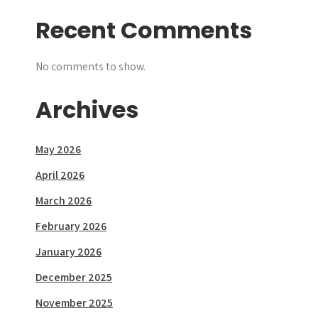
Recent Comments
No comments to show.
Archives
May 2026
April 2026
March 2026
February 2026
January 2026
December 2025
November 2025