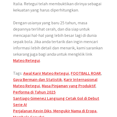
Italia. Retegui telah membuktikan dirinya sebagai
kekuatan yang harus diperhitungkan.​
Dengan usianya yang baru 25 tahun, masa
depannya terlihat cerah, dan dia siap untuk
mencapai hal-hal yang lebih besar lagi di dunia
sepak bola. Jika anda tertarik dan ingin mencari
informasi lebih detail dan menarik, kami sarankan
sekarang juga bagi anda untuk mengklik link
Mateo Retegui
.
Tags:
Awal Karir Mateo Retegui
,
FOOTBALL ROAR
,
Gaya Bermain dan Statistik
,
Karir Internasional
Mateo Retegui
,
Masa Pinjaman yang Produktif
,
Performa di Tahun 2025
Post
Santiago Gimenez Langsung Cetak Gol di Debut
Serie A!
navigation
Perjalanan Kevin Diks, Mengukir Nama di Eropa,