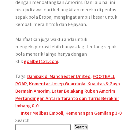
dengan mendatangkan Amorim. Dan lalu hal ini
bisa jadi awal dari kebangkitan mereka di pentas
sepak bola Eropa, mengingat ambisi besar untuk
kembali meraih trofi dan kejayaan.
Manfaatkan juga waktu anda untuk
mengeksplorasi lebih banyak lagi tentang sepak
bola menarik lainya hanya dengan
klik
goalbet1x2.com
.
Tags:
Dampak di Manchester United
,
FOOTBALL
ROAR
,
Komentar Josep Guardiola
,
Kualitas & Gaya
Bermain Amorim
,
Latar Belakang Ruben Amorim
Post
Pertandingan Antara Taranto dan Turris Berakhir
Imbang 0-0​
navigation
Inter Melibas Empoli, Kemenangan Gemilang 3-0
Search
Search