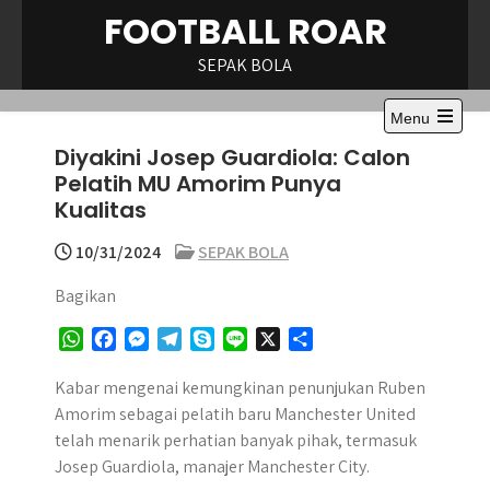
Skip
FOOTBALL ROAR
to
content
SEPAK BOLA
Menu
Open
Diyakini Josep Guardiola: Calon
the
main
Pelatih MU Amorim Punya
menu
Kualitas
10/31/2024
SEPAK BOLA
Bagikan
W
F
M
T
S
L
X
S
h
a
e
e
k
i
h
a
c
s
l
y
n
a
Kabar mengenai kemungkinan penunjukan Ruben
t
e
s
e
p
e
r
Amorim sebagai pelatih baru Manchester United
s
b
e
g
e
e
telah menarik perhatian banyak pihak, termasuk
A
o
n
r
Josep Guardiola, manajer Manchester City.
p
o
g
a