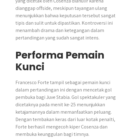
yang dicetak oleh Cosenza dianulir karena
dianggap offside, meskipun tayangan ulang
menunjukkan bahwa keputusan tersebut sangat
tipis dan sulit untuk dipastikan. Kontroversi ini
menambah drama dan ketegangan dalam
pertandingan yang sudah sangat intens.
Performa Pemain
Kunci
Francesco Forte tampil sebagai pemain kunci
dalam pertandingan ini dengan mencetak gol
pembuka bagi Juve Stabia. Gol spektakuler yang
dicetaknya pada menit ke-25 menunjukkan
ketajamannya dalam memanfaatkan peluang.
Dengan tembakan keras dari luar kotak penalti,
Forte berhasil mengecoh kiper Cosenza dan
membuka keunggulan bagi timnya.