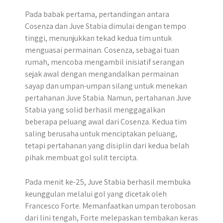
Pada babak pertama, pertandingan antara
Cosenza dan Juve Stabia dimulai dengan tempo
tinggi, menunjukkan tekad kedua tim untuk
menguasai permainan. Cosenza, sebagai tuan
rumah, mencoba mengambil inisiatif serangan
sejak awal dengan mengandalkan permainan
sayap dan umpan-umpan silang untuk menekan
pertahanan Juve Stabia. Namun, pertahanan Juve
Stabia yang solid berhasil menggagalkan
beberapa peluang awal dari Cosenza. Kedua tim
saling berusaha untuk menciptakan peluang,
tetapi pertahanan yang disiplin dari kedua belah
pihak membuat gol sulit tercipta.
Pada menit ke-25, Juve Stabia berhasil membuka
keunggulan melalui gol yang dicetak oleh
Francesco Forte. Memanfaatkan umpan terobosan
dari lini tengah, Forte melepaskan tembakan keras