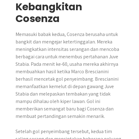
Kebangkitan
Cosenza
Memasuki babak kedua, Cosenza berusaha untuk
bangkit dan mengejar ketertinggalan. Mereka
meningkatkan intensitas serangan dan mencoba
berbagai cara untuk menembus pertahanan Juve
Stabia. Pada menit ke-60, usaha mereka akhirnya
membuahkan hasil ketika Marco Brescianini
berhasil mencetak gol penyeimbang. Brescianini
memanfaatkan kemelut di depan gawang Juve
Stabia dan melepaskan tembakan yang tidak
mampu dihalau oleh kiper lawan. Gol ini
memberikan semangat baru bagi Cosenza dan
membuat pertandingan semakin menarik.
Setelah gol penyeimbang tersebut, kedua tim
saling serang dan menciptakan beberapa peluang