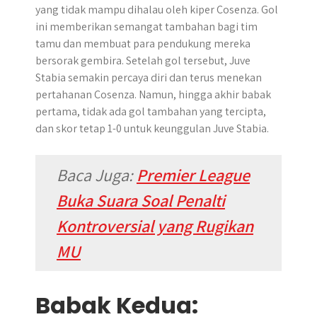
yang tidak mampu dihalau oleh kiper Cosenza. Gol
ini memberikan semangat tambahan bagi tim
tamu dan membuat para pendukung mereka
bersorak gembira. Setelah gol tersebut, Juve
Stabia semakin percaya diri dan terus menekan
pertahanan Cosenza. Namun, hingga akhir babak
pertama, tidak ada gol tambahan yang tercipta,
dan skor tetap 1-0 untuk keunggulan Juve Stabia.
Baca Juga:
Premier League
Buka Suara Soal Penalti
Kontroversial yang Rugikan
MU
Babak Kedua: