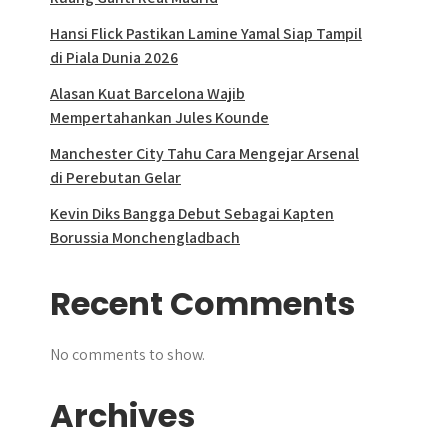
Hansi Flick Pastikan Lamine Yamal Siap Tampil
di Piala Dunia 2026
Alasan Kuat Barcelona Wajib
Mempertahankan Jules Kounde
Manchester City Tahu Cara Mengejar Arsenal
di Perebutan Gelar
Kevin Diks Bangga Debut Sebagai Kapten
Borussia Monchengladbach
Recent Comments
No comments to show.
Archives