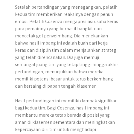
Setelah pertandingan yang menegangkan, pelatih
kedua tim memberikan reaksinya dengan penuh
emosi. Pelatih Cosenza mengapresiasi usaha keras
para pemainnya yang berhasil bangkit dan
mencetak gol penyeimbang. Dia menekankan
bahwa hasil imbang ini adalah buah dari kerja
keras dan disiplin tim dalam menjalankan strategi
yang telah direncanakan. Dia juga memuji
semangat juang tim yang tetap tinggi hingga akhir
pertandingan, menunjukkan bahwa mereka
memiliki potensi besar untuk terus berkembang
dan bersaing di papan tengah klasemen.
Hasil pertandingan ini memiliki dampak signifikan
bagi kedua tim. Bagi Cosenza, hasil imbang ini
membantu mereka tetap berada di posisi yang
aman di klasemen sementara dan meningkatkan
kepercayaan diri tim untuk menghadapi