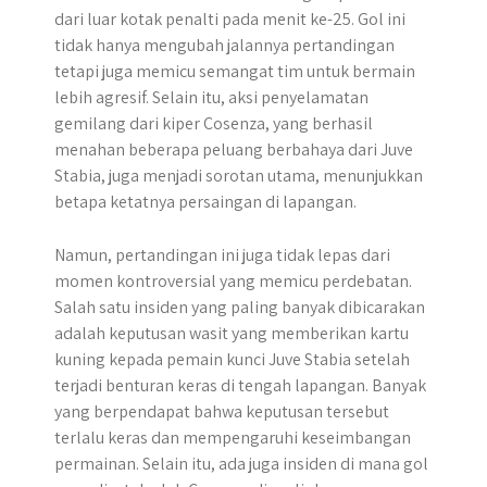
dari luar kotak penalti pada menit ke-25. Gol ini
tidak hanya mengubah jalannya pertandingan
tetapi juga memicu semangat tim untuk bermain
lebih agresif. Selain itu, aksi penyelamatan
gemilang dari kiper Cosenza, yang berhasil
menahan beberapa peluang berbahaya dari Juve
Stabia, juga menjadi sorotan utama, menunjukkan
betapa ketatnya persaingan di lapangan.
Namun, pertandingan ini juga tidak lepas dari
momen kontroversial yang memicu perdebatan.
Salah satu insiden yang paling banyak dibicarakan
adalah keputusan wasit yang memberikan kartu
kuning kepada pemain kunci Juve Stabia setelah
terjadi benturan keras di tengah lapangan. Banyak
yang berpendapat bahwa keputusan tersebut
terlalu keras dan mempengaruhi keseimbangan
permainan. Selain itu, ada juga insiden di mana gol