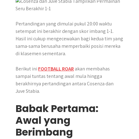
p
k
e
m
r
Pertandingan yang dimulai pukul 20:00 waktu
setempat ini berakhir dengan skor imbang 1-1.
Hasil ini cukup mengecewakan bagi kedua tim yang
sama-sama berusaha memperbaiki posisi mereka
di klasemen sementara.
Berikut ini
FOOTBALL ROAR
akan membahas
sampai tuntas tentang awal mula hingga
berakhirnya pertandingan antara ​Cosenza dan
Juve Stabia.
Babak Pertama:
Awal yang
Berimbang