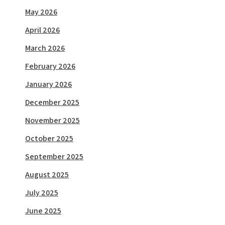
May 2026
April 2026
March 2026
February 2026
January 2026
December 2025
November 2025
October 2025
September 2025
August 2025
July 2025
June 2025