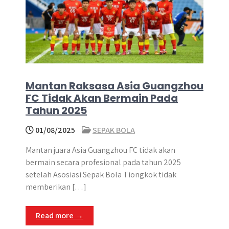
Mantan Raksasa Asia Guangzhou
FC Tidak Akan Bermain Pada
Tahun 2025
01/08/2025
SEPAK BOLA
Mantan juara Asia Guangzhou FC tidak akan
bermain secara profesional pada tahun 2025
setelah Asosiasi Sepak Bola Tiongkok tidak
memberikan […]
Read more →