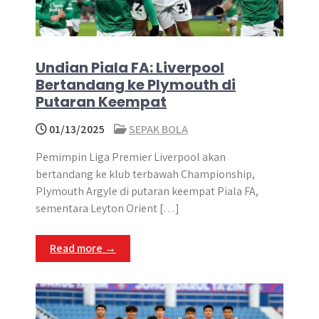
Undian Piala FA: Liverpool
Bertandang ke Plymouth di
Putaran Keempat
01/13/2025
SEPAK BOLA
Pemimpin Liga Premier Liverpool akan
bertandang ke klub terbawah Championship,
Plymouth Argyle di putaran keempat Piala FA,
sementara Leyton Orient […]
Read more →