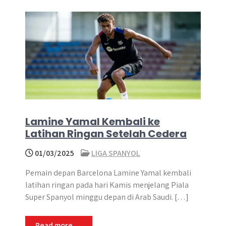
Lamine Yamal Kembali ke
Latihan Ringan Setelah Cedera
01/03/2025
LIGA SPANYOL
Pemain depan Barcelona Lamine Yamal kembali
latihan ringan pada hari Kamis menjelang Piala
Super Spanyol minggu depan di Arab Saudi. […]
Read more →