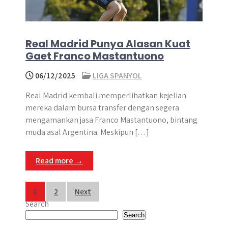
Real Madrid Punya Alasan Kuat
Gaet Franco Mastantuono
06/12/2025
LIGA SPANYOL
Real Madrid kembali memperlihatkan kejelian
mereka dalam bursa transfer dengan segera
mengamankan jasa Franco Mastantuono, bintang
muda asal Argentina. Meskipun […]
Read more →
Posts
1
2
Next
Search
pagination
Search