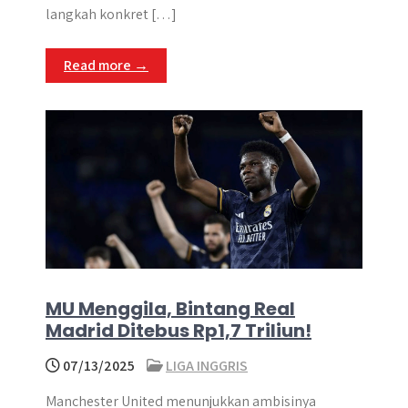
langkah konkret […]
Read more →
MU Menggila, Bintang Real
Madrid Ditebus Rp1,7 Triliun!
07/13/2025
LIGA INGGRIS
Manchester United menunjukkan ambisinya