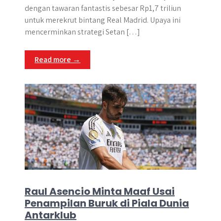
dengan tawaran fantastis sebesar Rp1,7 triliun
untuk merekrut bintang Real Madrid. Upaya ini
mencerminkan strategi Setan […]
Read more →
Raul Asencio Minta Maaf Usai
Penampilan Buruk di Piala Dunia
Antarklub