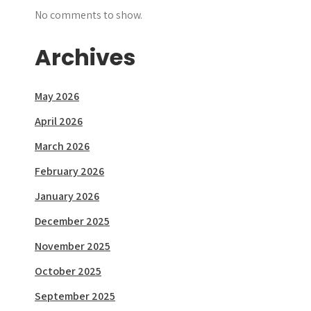
No comments to show.
Archives
May 2026
April 2026
March 2026
February 2026
January 2026
December 2025
November 2025
October 2025
September 2025