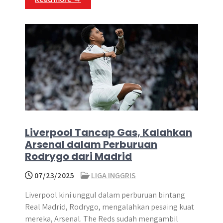
Liverpool Tancap Gas, Kalahkan
Arsenal dalam Perburuan
Rodrygo dari Madrid
07/23/2025
LIGA INGGRIS
Liverpool kini unggul dalam perburuan bintang
Real Madrid, Rodrygo, mengalahkan pesaing kuat
mereka, Arsenal. The Reds sudah mengambil