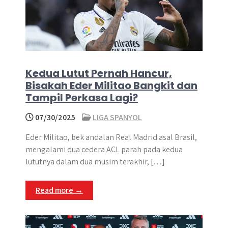
Kedua Lutut Pernah Hancur,
Bisakah Eder Militao Bangkit dan
Tampil Perkasa Lagi?
07/30/2025
LIGA SPANYOL
Eder Militao, bek andalan Real Madrid asal Brasil,
mengalami dua cedera ACL parah pada kedua
lututnya dalam dua musim terakhir, […]
Read more →