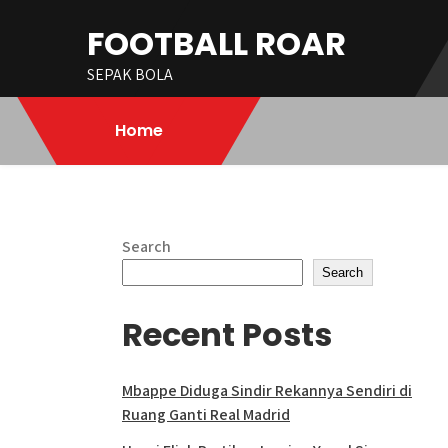
Skip
FOOTBALL ROAR
to
content
SEPAK BOLA
Home
Search
Search
Recent Posts
Mbappe Diduga Sindir Rekannya Sendiri di
Ruang Ganti Real Madrid