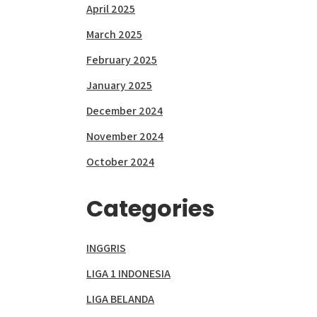
April 2025
March 2025
February 2025
January 2025
December 2024
November 2024
October 2024
Categories
INGGRIS
LIGA 1 INDONESIA
LIGA BELANDA