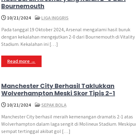
Bournemouth
10/21/2024
LIGA INGGRIS
Pada tanggal 19 Oktober 2024, Arsenal mengalami hasil buruk
dengan kekalahan mengejutkan 2-0 dari Bournemouth di Vitality
Stadium. Kekalahan ini […]
Read more →
​Manchester City Berhasil Taklukkan
Wolverhampton Meski Skor Tipis 2-1
10/21/2024
SEPAK BOLA
​Manchester City berhasil meraih kemenangan dramatis 2-1 atas
Wolverhampton dalam laga sengit di Molineux Stadium.​ Meskipu
sempat tertinggal akibat gol […]